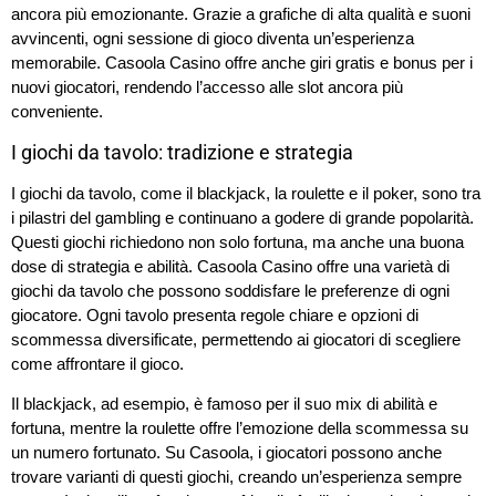
ancora più emozionante. Grazie a grafiche di alta qualità e suoni
avvincenti, ogni sessione di gioco diventa un’esperienza
memorabile. Casoola Casino offre anche giri gratis e bonus per i
nuovi giocatori, rendendo l’accesso alle slot ancora più
conveniente.
I giochi da tavolo: tradizione e strategia
I giochi da tavolo, come il blackjack, la roulette e il poker, sono tra
i pilastri del gambling e continuano a godere di grande popolarità.
Questi giochi richiedono non solo fortuna, ma anche una buona
dose di strategia e abilità. Casoola Casino offre una varietà di
giochi da tavolo che possono soddisfare le preferenze di ogni
giocatore. Ogni tavolo presenta regole chiare e opzioni di
scommessa diversificate, permettendo ai giocatori di scegliere
come affrontare il gioco.
Il blackjack, ad esempio, è famoso per il suo mix di abilità e
fortuna, mentre la roulette offre l’emozione della scommessa su
un numero fortunato. Su Casoola, i giocatori possono anche
trovare varianti di questi giochi, creando un’esperienza sempre