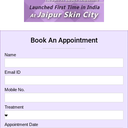
Book An Appointment
Name
Email ID
Mobile No.
Treatment
Appointment Date