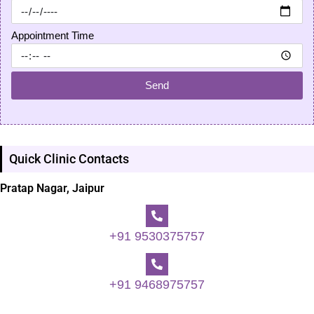
Appointment Time
Send
Quick Clinic Contacts
Pratap Nagar, Jaipur
+91 9530375757
+91 9468975757