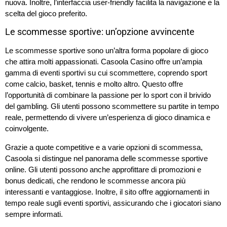
nuova. Inoltre, l’interfaccia user-friendly facilita la navigazione e la
scelta del gioco preferito.
Le scommesse sportive: un’opzione avvincente
Le scommesse sportive sono un’altra forma popolare di gioco
che attira molti appassionati. Casoola Casino offre un’ampia
gamma di eventi sportivi su cui scommettere, coprendo sport
come calcio, basket, tennis e molto altro. Questo offre
l’opportunità di combinare la passione per lo sport con il brivido
del gambling. Gli utenti possono scommettere su partite in tempo
reale, permettendo di vivere un’esperienza di gioco dinamica e
coinvolgente.
Grazie a quote competitive e a varie opzioni di scommessa,
Casoola si distingue nel panorama delle scommesse sportive
online. Gli utenti possono anche approfittare di promozioni e
bonus dedicati, che rendono le scommesse ancora più
interessanti e vantaggiose. Inoltre, il sito offre aggiornamenti in
tempo reale sugli eventi sportivi, assicurando che i giocatori siano
sempre informati.