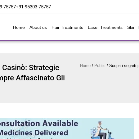
9-75757
+91-95303-75757
Home
About us
Hair Treatments
Laser Treatments
Skin 
i Casinò: Strategie
Home
/
Public
/
Scopri i segreti 
pre Affascinato Gli