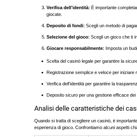
Verifica dell’identità:
È importante completare l
giocate.
Deposito di fondi:
Scegli un metodo di pagame
Selezione del gioco:
Scegli un gioco che ti i
Giocare responsabilmente:
Imposta un budget
Scelta del casinò legale per garantire la sicur
Registrazione semplice e veloce per iniziare
Verifica dell’identità per garantire la trasparen
Deposito sicuro per una gestione efficace dei 
Analisi delle caratteristiche dei ca
Quando si tratta di scegliere un casinò, è important
esperienza di gioco. Confrontiamo alcuni aspetti chi