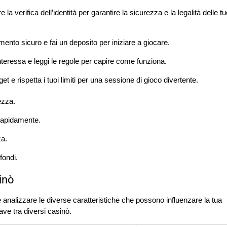
a verifica dell’identità per garantire la sicurezza e la legalità delle tu
nto sicuro e fai un deposito per iniziare a giocare.
nteressa e leggi le regole per capire come funziona.
 e rispetta i tuoi limiti per una sessione di gioco divertente.
ezza.
 rapidamente.
za.
fondi.
sinò
e analizzare le diverse caratteristiche che possono influenzare la tua
ave tra diversi casinò.