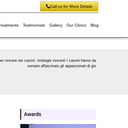
Call us for More Details
Treatments
Testimonials
Gallery
Our Clinics
Blog
per vincere nei casinò: strategie vincenti I casinò hanno da
sempre affascinato gli appassionati di gio
Awards