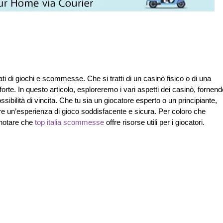
i di giochi e scommesse. Che si tratti di un casinò fisico o di una
forte. In questo articolo, esploreremo i vari aspetti dei casinò, fornend
sibilità di vincita. Che tu sia un giocatore esperto o un principiante,
re un’esperienza di gioco soddisfacente e sicura. Per coloro che
 notare che
top italia scommesse
offre risorse utili per i giocatori.