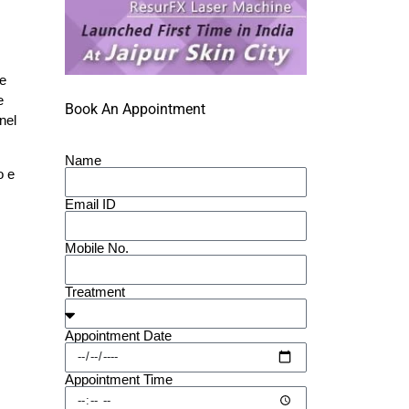
re
e
Book An Appointment
nel
Name
o e
Email ID
Mobile No.
Treatment
Appointment Date
Appointment Time