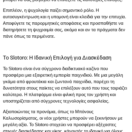
Επιπλέον, η ψυχολογία παίζει σημαντικό ρόλο. Η
αυτοσυγκέντρωση και η υπομονή είναι κλειδιά για την επιτυχία.
Αποφύγετε τις παρορμητικές αποφάσεις και προσπαθήστε να
διατηρήσετε τη ψυχραιμία σας, ακόμα και αν τα πράγματα δεν
πάνε όπως τα περιμένατε.
Το Slotoro: Η Ιδανική Επιλογή για Διασκέδαση
Το Slotoro είναι ένα σύγχρονο διαδικτυακό καζίνο που
προσφέρει μια εξαιρετική εμπειρία παιχνιδιού. Με μια μεγάλη
γκάμα από φρουτάκια και ζωντανά παιχνίδια, παρέχει τη
δυνατότητα στους παίκτες να επιλέξουν αυτό που τους ταιριάζει
καλύτερα. Η πλατφόρμα είναι φιλική προς τον χρήστη και
υποστηρίζεται από σύγχρονες τεχνολογίες ασφαλείας.
Αξιοποιώντας τα προνόμια, όπως το Μπόνους
Καλωσορίσματος, οι νέοι χρήστες μπορούν να ξεκινήσουν με
μεγάλη αξία. Το Slotoro στοχεύει να προσφέρει αξέχαστες
στιγμές διασκέδασης και νίκης, κάνοντάς το ιδανικό για όλους