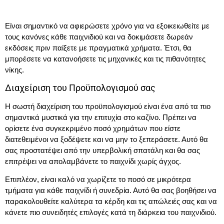
Είναι σημαντικό να αφιερώσετε χρόνο για να εξοικειωθείτε με
τους κανόνες κάθε παιχνιδιού και να δοκιμάσετε δωρεάν
εκδόσεις πριν παίξετε με πραγματικά χρήματα. Έτσι, θα
μπορέσετε να κατανοήσετε τις μηχανικές και τις πιθανότητες
νίκης.
Διαχείριση του Προϋπολογισμού σας
Η σωστή διαχείριση του προϋπολογισμού είναι ένα από τα πιο
σημαντικά μυστικά για την επιτυχία στο καζίνο. Πρέπει να
ορίσετε ένα συγκεκριμένο ποσό χρημάτων που είστε
διατεθειμένοι να ξοδέψετε και να μην το ξεπεράσετε. Αυτό θα
σας προστατέψει από την υπερβολική σπατάλη και θα σας
επιτρέψει να απολαμβάνετε το παιχνίδι χωρίς άγχος.
Επιπλέον, είναι καλό να χωρίζετε το ποσό σε μικρότερα
τμήματα για κάθε παιχνίδι ή συνεδρία. Αυτό θα σας βοηθήσει να
παρακολουθείτε καλύτερα τα κέρδη και τις απώλειές σας και να
κάνετε πιο συνειδητές επιλογές κατά τη διάρκεια του παιχνιδιού.