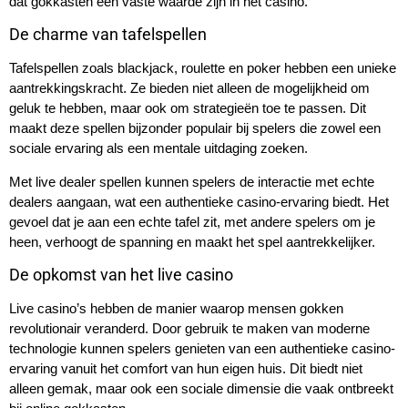
dat gokkasten een vaste waarde zijn in het casino.
De charme van tafelspellen
Tafelspellen zoals blackjack, roulette en poker hebben een unieke
aantrekkingskracht. Ze bieden niet alleen de mogelijkheid om
geluk te hebben, maar ook om strategieën toe te passen. Dit
maakt deze spellen bijzonder populair bij spelers die zowel een
sociale ervaring als een mentale uitdaging zoeken.
Met live dealer spellen kunnen spelers de interactie met echte
dealers aangaan, wat een authentieke casino-ervaring biedt. Het
gevoel dat je aan een echte tafel zit, met andere spelers om je
heen, verhoogt de spanning en maakt het spel aantrekkelijker.
De opkomst van het live casino
Live casino’s hebben de manier waarop mensen gokken
revolutionair veranderd. Door gebruik te maken van moderne
technologie kunnen spelers genieten van een authentieke casino-
ervaring vanuit het comfort van hun eigen huis. Dit biedt niet
alleen gemak, maar ook een sociale dimensie die vaak ontbreekt