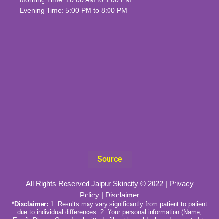
Evening Time: 5:00 PM to 8:00 PM
Source
All Rights Reserved Jaipur Skincity © 2022 |
Privacy
Policy
|
Disclaimer
*Disclaimer:
1. Results may vary significantly from patient to patient
due to individual differences. 2. Your personal information (Name,