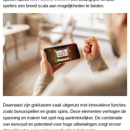
spelers een breed scala aan mogelijkheden te bieden.
Daarnaast zijn gokkasten vaak uitgerust met innovatieve functies
zoals bonusspellen en gratis spins. Deze elementen verhogen de
spanning en maken het spel nog aantrekkelijker. De combinatie
van eenvoud en potentieel voor hoge uitbetalingen zorgt ervoor