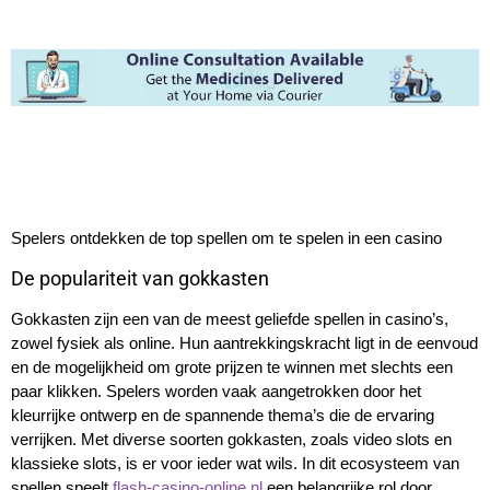
Spelers ontdekken de top spellen om te spelen in een casino
De populariteit van gokkasten
Gokkasten zijn een van de meest geliefde spellen in casino’s,
zowel fysiek als online. Hun aantrekkingskracht ligt in de eenvoud
en de mogelijkheid om grote prijzen te winnen met slechts een
paar klikken. Spelers worden vaak aangetrokken door het
kleurrijke ontwerp en de spannende thema’s die de ervaring
verrijken. Met diverse soorten gokkasten, zoals video slots en
klassieke slots, is er voor ieder wat wils. In dit ecosysteem van
spellen speelt
flash-casino-online.nl
een belangrijke rol door