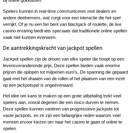
bij online gokkasten.
Spelers kunnen in real-time communiceren met dealers en
andere deelnemers, wat zorgt voor een interactie die het spel
verrijkt. Of je nu een fan bent van blackjack of roulette, de live
casino ervaring biedt iets speciaals dat traditionele online spellen
vaak niet kunnen evenaren.
De aantrekkingskracht van jackpot spellen
Jackpot spellen zijn de droom van elke speler die hoopt op een
levensveranderende prijs. Deze spellen bieden vaak enorme
prijzen die oplopen tot miljoenen euro’s. De spanning die gepaard
gaat met het draaien van de rollen of het plaatsen van een inzet
op een jackpotspel is ongeëvenaard.
Het idee om kans te maken op een grote uitbetaling trekt veel
spelers aan, vooral degenen die een risico durven te nemen.
Deze spellen kunnen variëren van progressieve jackpots tot
vaste jackpots, en ze zijn een belangrijke reden waarom veel
mensen ervoor kiezen om naar het casino te gaan of online te
spelen.