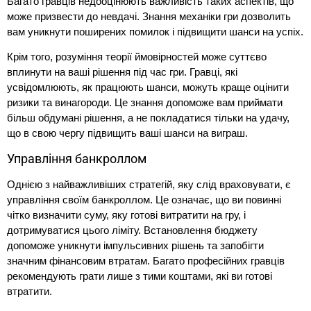
Багато гравців недооцінюють важливість таких аспектів, що
може призвести до невдачі. Знання механіки гри дозволить
вам уникнути поширених помилок і підвищити шанси на успіх.
Крім того, розуміння теорії ймовірностей може суттєво
вплинути на ваші рішення під час гри. Гравці, які
усвідомлюють, як працюють шанси, можуть краще оцінити
ризики та винагороди. Це знання допоможе вам приймати
більш обдумані рішення, а не покладатися тільки на удачу,
що в свою чергу підвищить ваші шанси на виграш.
Управління банкроллом
Однією з найважливіших стратегій, яку слід враховувати, є
управління своїм банкроллом. Це означає, що ви повинні
чітко визначити суму, яку готові витратити на гру, і
дотримуватися цього ліміту. Встановлення бюджету
допоможе уникнути імпульсивних рішень та запобігти
значним фінансовим втратам. Багато професійних гравців
рекомендують грати лише з тими коштами, які ви готові
втратити.