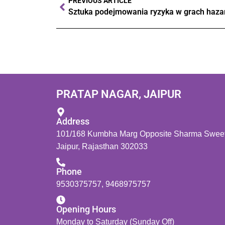
PREVIOUS ARTICLE
Sztuka podejmowania ryzyka w grach haz
PRATAP NAGAR, JAIPUR
Address
101/168 Kumbha Marg Opposite Sharma Sweets
Jaipur, Rajasthan 302033
Phone
9530375757
,
9468975757
Opening Hours
Monday to Saturday (Sunday Off)