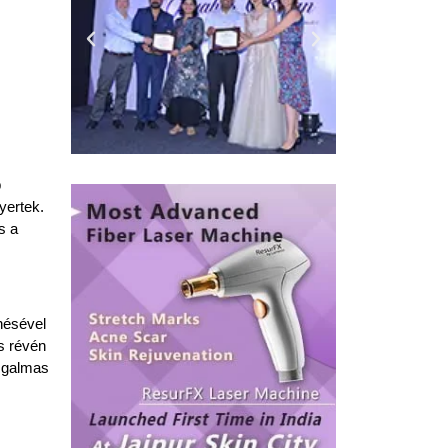
b
yertek.
s a
nésével
és révén
zgalmas