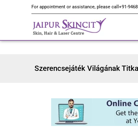
For appointment or assistance, please call
+91-9468
Szerencsejáték Világának Titka