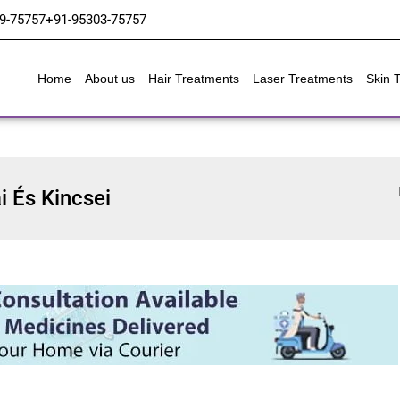
9-75757
+91-95303-75757
Home
About us
Hair Treatments
Laser Treatments
Skin 
i És Kincsei