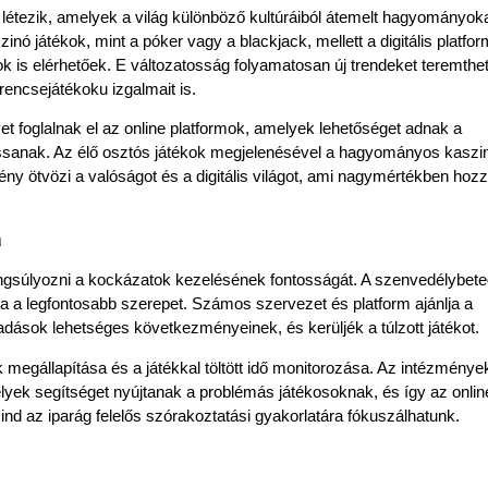
tezik, amelyek a világ különböző kultúráiból átemelt hagyományokat
nó játékok, mint a póker vagy a blackjack, mellett a digitális platfo
k is elérhetőek. E változatosság folyamatosan új trendeket teremthet
encsejátékoku izgalmait is.
t foglalnak el az online platformok, amelyek lehetőséget adnak a
ssanak. Az élő osztós játékok megjelenésével a hagyományos kaszi
ény ötvözi a valóságot és a digitális világot, ami nagymértékben hozz
a
hangsúlyozni a kockázatok kezelésének fontosságát. A szenvedélybet
sza a legfontosabb szerepet. Számos szervezet és platform ajánlja a
dások lehetséges következményeinek, és kerüljék a túlzott játékot.
 megállapítása és a játékkal töltött idő monitorozása. Az intézménye
lyek segítséget nyújtanak a problémás játékosoknak, és így az onlin
ind az iparág felelős szórakoztatási gyakorlatára fókuszálhatunk.