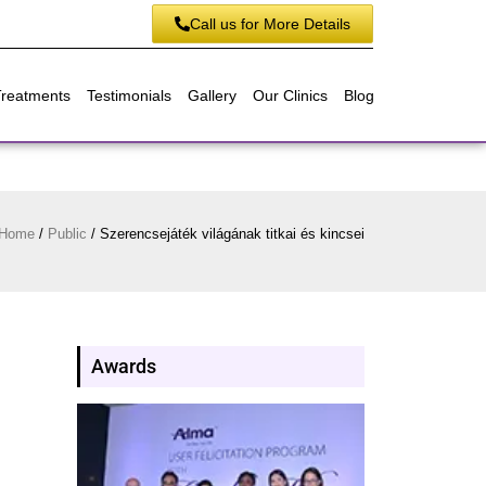
Call us for More Details
Treatments
Testimonials
Gallery
Our Clinics
Blog
Home
/
Public
/
Szerencsejáték világának titkai és kincsei
Awards