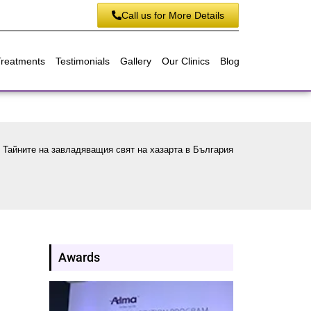
Call us for More Details
Treatments
Testimonials
Gallery
Our Clinics
Blog
/
Тайните на завладяващия свят на хазарта в България
Awards