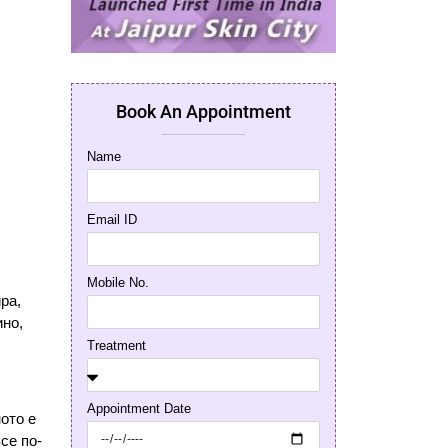
Book An Appointment
Name
Email ID
Mobile No.
ра,
ино,
Treatment
Appointment Date
ното е
се по-