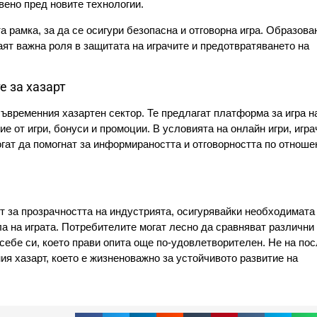
вено пред новите технологии.
 рамка, за да се осигури безопасна и отговорна игра. Образова
аят важна роля в защитата на играчите и предотвратяването на
е за хазарт
съвременния хазартен сектор. Те предлагат платформа за игра н
е от игри, бонуси и промоции. В условията на онлайн игри, игра
гат да помогнат за информираността и отговорността по отноше
т за прозрачността на индустрията, осигурявайки необходимата
а на играта. Потребителите могат лесно да сравняват различни
себе си, което прави опита още по-удовлетворителен. Не на по
я хазарт, което е жизненоважно за устойчивото развитие на