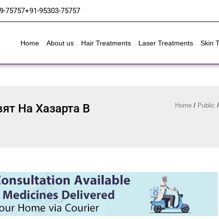
9-75757
+91-95303-75757
Home
About us
Hair Treatments
Laser Treatments
Skin 
ят На Хазарта В
Home
/
Public