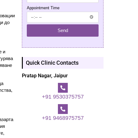
Appointment Time
новации
щи до
Send
е и
гурява
Quick Clinic Contacts
тяване
Pratap Nagar, Jaipur
да
лства,
+91 9530375757
+91 9468975757
азарта
ния
е,