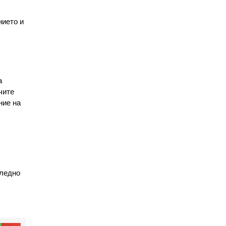
нието и
а
чите
ние на
следно