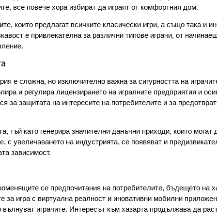
те, все повече хора избират да играят от комфортния дом.
е, които предлагат всичките класически игри, а също така и и
вкавост е привлекателна за различни типове играчи, от начинае
вление.
та
рия е сложна, но изключително важна за сигурността на играчит
лира и регулира лицензирането на игралните предприятия и оси
ся за защитата на интересите на потребителите и за предотвра
а, тъй като генерира значителни данъчни приходи, които могат 
, с увеличаването на индустрията, се появяват и предизвикате
ата зависимост.
променящите се предпочитания на потребителите, бъдещето на х
 за игра с виртуална реалност и иновативни мобилни приложе
 вълнуват играчите. Интересът към хазарта продължава да раст