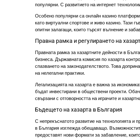
популярни. С развитието на интернет технологии
Особено популярни са онлайн казино платформит
като виртуални спортове и живо казино. Тази гъ
опитни залагащи, които търсят вълнение и заба
Правна рамка и регулирането на хазар
Правната рамка за хазартните дейности в Бълга
бизнеса. Държавната комисия по хазарта контро
спазването на законодателството. Това доприна
на нелегални практики.
Легализацията на хазарта е важна за икономикат
бъдат инвестирани в обществени проекти. Обаче
свързани с отговорността на играчите и хазартн
Бъдещето на хазарта в България
С непрекъснатото развитие на технологията и 
в България изглежда обещаващо. Възможностите
предоставят нови формати за забавление, които