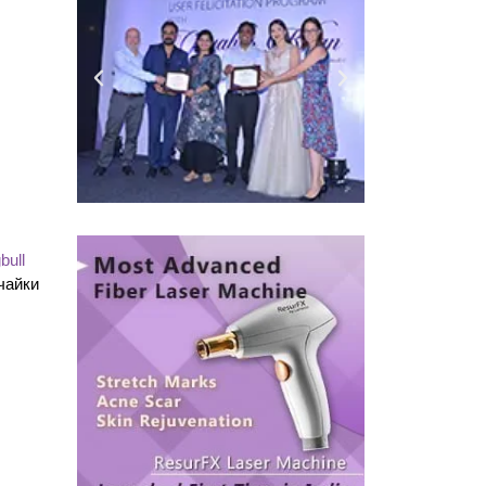
bull
чайки