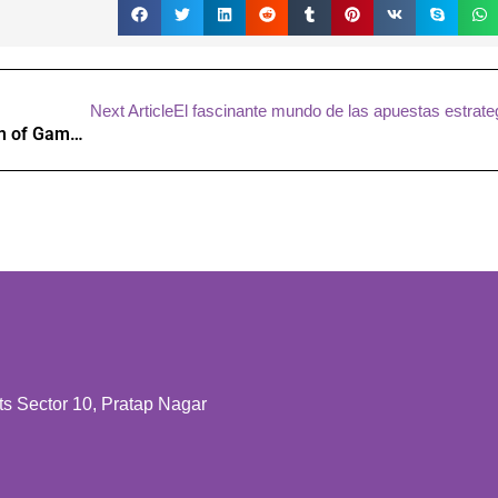
Next Article
El fascinante mundo de las apuestas estrate
Embracing Uncertainty in the Exciting Realm of Gambling
 Sector 10, Pratap Nagar