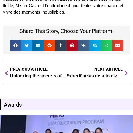
fluide, Mister Caz est l’endroit idéal pour tenter votre chance et
vivre des moments inoubliables.
Share This Story, Choose Your Platform!
PREVIOUS ARTICLE
NEXT ARTICLE
Unlocking the secrets of SEO A beginner’s guide with Betzillo Casino
Experiências de alto nível em cassinos como maximizar sua diversão com Book of Dead
Awards