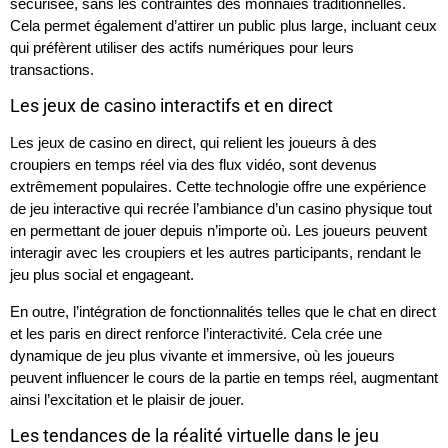
sécurisée, sans les contraintes des monnaies traditionnelles.
Cela permet également d’attirer un public plus large, incluant ceux
qui préfèrent utiliser des actifs numériques pour leurs
transactions.
Les jeux de casino interactifs et en direct
Les jeux de casino en direct, qui relient les joueurs à des
croupiers en temps réel via des flux vidéo, sont devenus
extrêmement populaires. Cette technologie offre une expérience
de jeu interactive qui recrée l’ambiance d’un casino physique tout
en permettant de jouer depuis n’importe où. Les joueurs peuvent
interagir avec les croupiers et les autres participants, rendant le
jeu plus social et engageant.
En outre, l’intégration de fonctionnalités telles que le chat en direct
et les paris en direct renforce l’interactivité. Cela crée une
dynamique de jeu plus vivante et immersive, où les joueurs
peuvent influencer le cours de la partie en temps réel, augmentant
ainsi l’excitation et le plaisir de jouer.
Les tendances de la réalité virtuelle dans le jeu