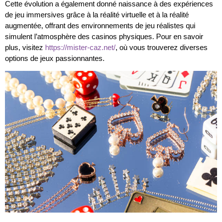
Cette évolution a également donné naissance à des expériences
de jeu immersives grâce à la réalité virtuelle et à la réalité
augmentée, offrant des environnements de jeu réalistes qui
simulent l’atmosphère des casinos physiques. Pour en savoir
plus, visitez
https://mister-caz.net/
, où vous trouverez diverses
options de jeux passionnantes.