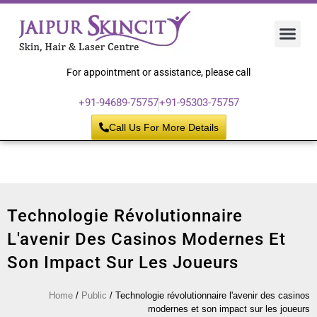
Hair 
Laser
Skin 
For appointment or assistance, please call
+91-94689-75757
+91-95303-75757
Call Us For More Details
Technologie Révolutionnaire
L'avenir Des Casinos Modernes Et
Son Impact Sur Les Joueurs
Home
/
Public
/
Technologie révolutionnaire l'avenir des casinos
modernes et son impact sur les joueurs