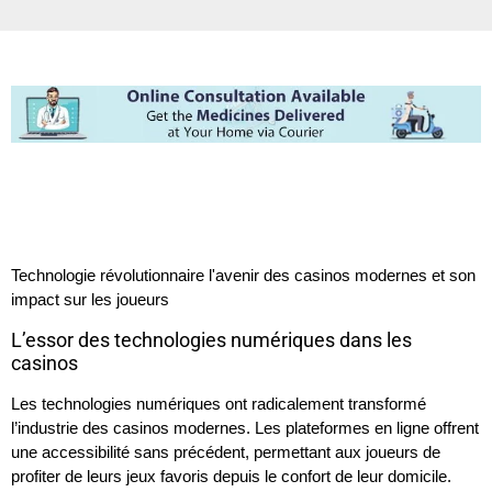
Technologie révolutionnaire l'avenir des casinos modernes et son
impact sur les joueurs
L’essor des technologies numériques dans les
casinos
Les technologies numériques ont radicalement transformé
l’industrie des casinos modernes. Les plateformes en ligne offrent
une accessibilité sans précédent, permettant aux joueurs de
profiter de leurs jeux favoris depuis le confort de leur domicile.