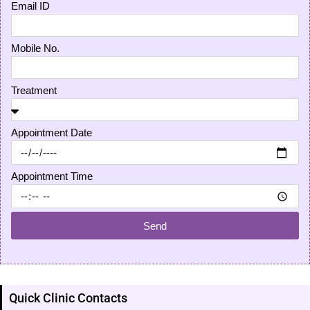
Email ID
Mobile No.
Treatment
Appointment Date
Appointment Time
Send
Quick Clinic Contacts