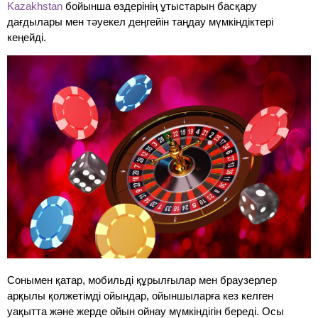
Kazakhstan
бойынша өздерінің ұтыстарын басқару
дағдылары мен тәуекел деңгейін таңдау мүмкіндіктері
кеңейді.
Сонымен қатар, мобильді құрылғылар мен браузерлер
арқылы қолжетімді ойындар, ойыншыларға кез келген
уақытта және жерде ойын ойнау мүмкіндігін береді. Осы