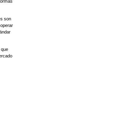
aformas
es son
 operar
tándar
a que
mercado