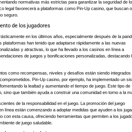
entando normativas más estrictas para garantizar la seguridad de l
rco legal favorecerá a plataformas como Pin-Up casino, que buscan 
go seguro.
nto de los jugadores
rásticamente en los últimos años, especialmente después de la pan
as plataformas han tenido que adaptarse rápidamente a las nuevas
lizadas y atractivas, lo que ha llevado a los casinos en línea a
comendaciones de juegos y bonificaciones personalizadas, destacando 
tos como recompensas, niveles y desafíos están siendo integrados 
s comprometidos. Pin-Up casino, por ejemplo, ha implementado un si
fomentando la lealtad y aumentando el tiempo de juego. Este tipo de
io, sino que también ayuda a construir una comunidad en torno a la m
cientes de la responsabilidad en el juego. La promoción del juego
 en línea están comenzando a adoptar medidas que ayuden a los jug
do con esta causa, ofreciendo herramientas que permiten a los jugad
mbiente de juego saludable.