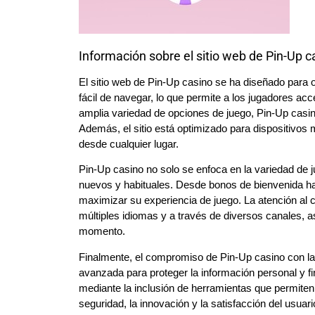
Información sobre el sitio web de Pin-Up c
El sitio web de Pin-Up casino se ha diseñado para o
fácil de navegar, lo que permite a los jugadores ac
amplia variedad de opciones de juego, Pin-Up casino
Además, el sitio está optimizado para dispositivos 
desde cualquier lugar.
Pin-Up casino no solo se enfoca en la variedad de 
nuevos y habituales. Desde bonos de bienvenida ha
maximizar su experiencia de juego. La atención al c
múltiples idiomas y a través de diversos canales, 
momento.
Finalmente, el compromiso de Pin-Up casino con la 
avanzada para proteger la información personal y 
mediante la inclusión de herramientas que permiten 
seguridad, la innovación y la satisfacción del usuar