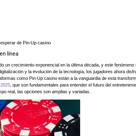
 esperar de Pin-Up casino
en línea
ado un crecimiento exponencial en la última década, y este fenómeno
italización y la evolución de la tecnología, los jugadores ahora disfr
taformas como Pin-Up casino están a la vanguardia de esta transfor
 2025
, que son fundamentales para entender el futuro del entretenimi
o real, las opciones son amplias y variadas.