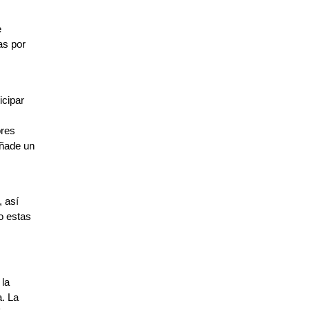
e
as por
icipar
ores
añade un
, así
o estas
 la
a. La