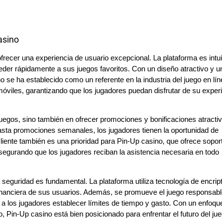
asino
frecer una experiencia de usuario excepcional. La plataforma es intui
ceder rápidamente a sus juegos favoritos. Con un diseño atractivo y u
 se ha establecido como un referente en la industria del juego en lín
móviles, garantizando que los jugadores puedan disfrutar de su exper
juegos, sino también en ofrecer promociones y bonificaciones atracti
sta promociones semanales, los jugadores tienen la oportunidad de
liente también es una prioridad para Pin-Up casino, que ofrece sopor
asegurando que los jugadores reciban la asistencia necesaria en todo
seguridad es fundamental. La plataforma utiliza tecnología de encrip
financiera de sus usuarios. Además, se promueve el juego responsab
a los jugadores establecer límites de tiempo y gasto. Con un enfoque
io, Pin-Up casino está bien posicionado para enfrentar el futuro del ju