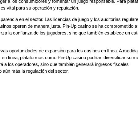
ger a los consumidores y fomentar un juego responsable. Para plat
s vital para su operación y reputación.
arencia en el sector. Las licencias de juego y los auditorías regular
sinos operen de manera justa. Pin-Up casino se ha comprometido a
erza la confianza de los jugadores, sino que también establece un es
evas oportunidades de expansión para los casinos en línea. A medid
s en línea, plataformas como Pin-Up casino podrían diversificar su 
rá a los operadores, sino que también generará ingresos fiscales
o aún más la regulación del sector.