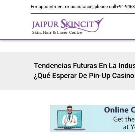
For appointment or assistance, please call
+91-9468
Tendencias Futuras En La Indus
¿Qué Esperar De Pin-Up Casino