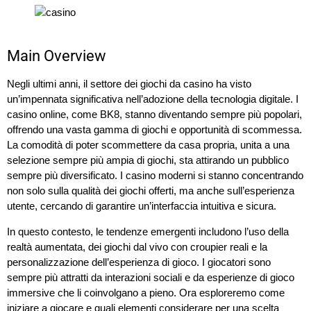
Main Overview
Negli ultimi anni, il settore dei giochi da casino ha visto
un’impennata significativa nell’adozione della tecnologia digitale. I
casino online, come BK8, stanno diventando sempre più popolari,
offrendo una vasta gamma di giochi e opportunità di scommessa.
La comodità di poter scommettere da casa propria, unita a una
selezione sempre più ampia di giochi, sta attirando un pubblico
sempre più diversificato. I casino moderni si stanno concentrando
non solo sulla qualità dei giochi offerti, ma anche sull’esperienza
utente, cercando di garantire un’interfaccia intuitiva e sicura.
In questo contesto, le tendenze emergenti includono l’uso della
realtà aumentata, dei giochi dal vivo con croupier reali e la
personalizzazione dell’esperienza di gioco. I giocatori sono
sempre più attratti da interazioni sociali e da esperienze di gioco
immersive che li coinvolgano a pieno. Ora esploreremo come
iniziare a giocare e quali elementi considerare per una scelta