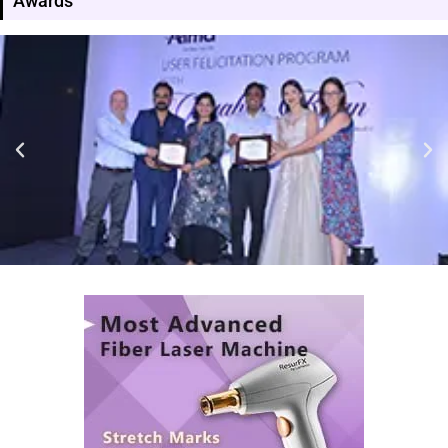
Awards