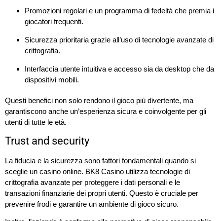
Promozioni regolari e un programma di fedeltà che premia i
giocatori frequenti.
Sicurezza prioritaria grazie all’uso di tecnologie avanzate di
crittografia.
Interfaccia utente intuitiva e accesso sia da desktop che da
dispositivi mobili.
Questi benefici non solo rendono il gioco più divertente, ma
garantiscono anche un’esperienza sicura e coinvolgente per gli
utenti di tutte le età.
Trust and security
La fiducia e la sicurezza sono fattori fondamentali quando si
sceglie un casino online. BK8 Casino utilizza tecnologie di
crittografia avanzate per proteggere i dati personali e le
transazioni finanziarie dei propri utenti. Questo è cruciale per
prevenire frodi e garantire un ambiente di gioco sicuro.