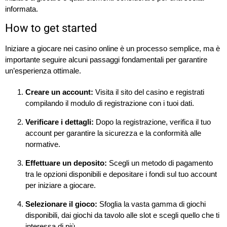
informata.
How to get started
Iniziare a giocare nei casino online è un processo semplice, ma è
importante seguire alcuni passaggi fondamentali per garantire
un’esperienza ottimale.
Creare un account:
Visita il sito del casino e registrati
compilando il modulo di registrazione con i tuoi dati.
Verificare i dettagli:
Dopo la registrazione, verifica il tuo
account per garantire la sicurezza e la conformità alle
normative.
Effettuare un deposito:
Scegli un metodo di pagamento
tra le opzioni disponibili e depositare i fondi sul tuo account
per iniziare a giocare.
Selezionare il gioco:
Sfoglia la vasta gamma di giochi
disponibili, dai giochi da tavolo alle slot e scegli quello che ti
interessa di più.