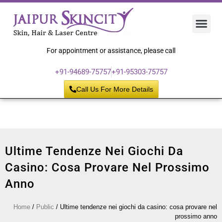
Hair 
Laser
Skin 
For appointment or assistance, please call
+91-94689-75757
+91-95303-75757
Call Us For More Details
Ultime Tendenze Nei Giochi Da
Casino: Cosa Provare Nel Prossimo
Anno
Home
/
Public
/
Ultime tendenze nei giochi da casino: cosa provare nel
prossimo anno