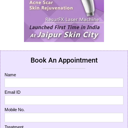
Book An Appointment
Name
Email ID
Mobile No.
Treatment