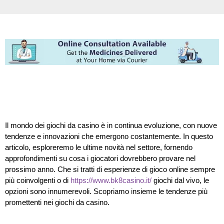
Il mondo dei giochi da casino è in continua evoluzione, con nuove
tendenze e innovazioni che emergono costantemente. In questo
articolo, esploreremo le ultime novità nel settore, fornendo
approfondimenti su cosa i giocatori dovrebbero provare nel
prossimo anno. Che si tratti di esperienze di gioco online sempre
più coinvolgenti o di
https://www.bk8casino.it/
giochi dal vivo, le
opzioni sono innumerevoli. Scopriamo insieme le tendenze più
promettenti nei giochi da casino.