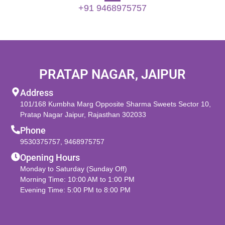
+91 9468975757
PRATAP NAGAR, JAIPUR
Address
101/168 Kumbha Marg Opposite Sharma Sweets Sector 10,
Pratap Nagar Jaipur, Rajasthan 302033
Phone
9530375757
,
9468975757
Opening Hours
Monday to Saturday (Sunday Off)
Morning Time: 10:00 AM to 1:00 PM
Evening Time: 5:00 PM to 8:00 PM