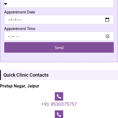
Appointment Date
Appointment Time
Send
Quick Clinic Contacts
Pratap Nagar, Jaipur
+91 9530375757