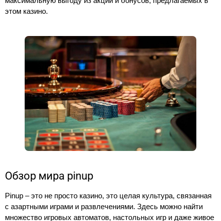
максимальную выгоду из акций и бонусов, предлагаемых в
этом казино.
Обзор мира pinup
Pinup – это не просто казино, это целая культура, связанная
с азартными играми и развлечениями. Здесь можно найти
множество игровых автоматов, настольных игр и даже живое