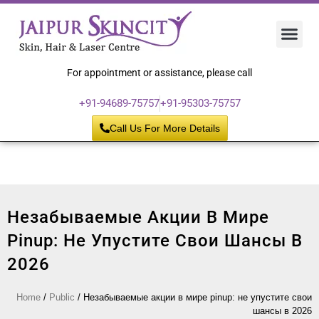
Hair 
Laser
Skin 
For appointment or assistance, please call
+91-94689-75757
+91-95303-75757
Call Us For More Details
Незабываемые Акции В Мире
Pinup: Не Упустите Свои Шансы В
2026
Home
/
Public
/
Незабываемые акции в мире pinup: не упустите свои
шансы в 2026