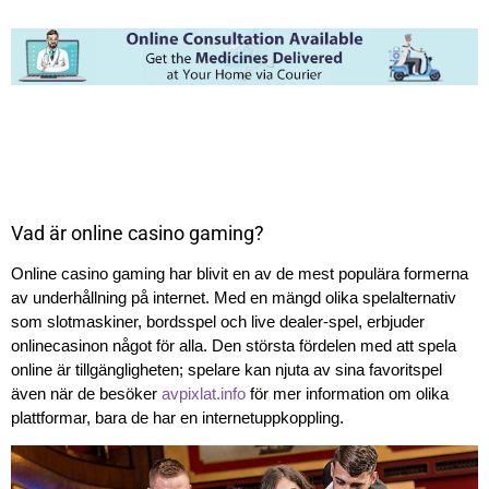
Vad är online casino gaming?
Online casino gaming har blivit en av de mest populära formerna
av underhållning på internet. Med en mängd olika spelalternativ
som slotmaskiner, bordsspel och live dealer-spel, erbjuder
onlinecasinon något för alla. Den största fördelen med att spela
online är tillgängligheten; spelare kan njuta av sina favoritspel
även när de besöker
avpixlat.info
för mer information om olika
plattformar, bara de har en internetuppkoppling.