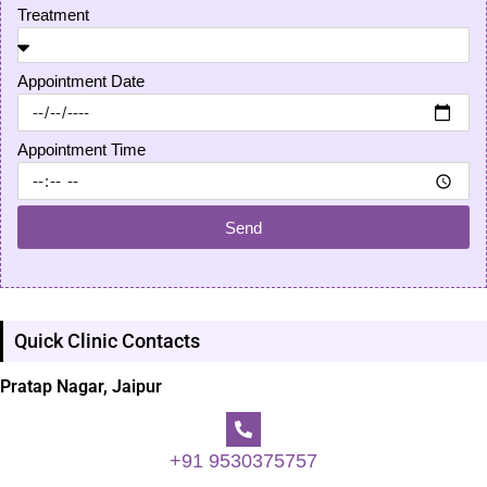
Treatment
Appointment Date
Appointment Time
Send
Quick Clinic Contacts
Pratap Nagar, Jaipur
+91 9530375757