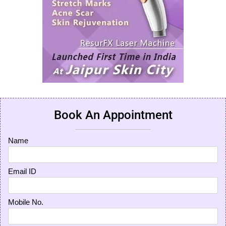
Book An Appointment
Name
Email ID
Mobile No.