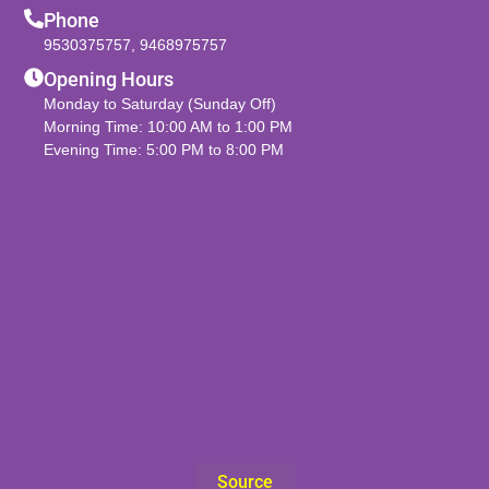
Phone
9530375757
,
9468975757
Opening Hours
Monday to Saturday (Sunday Off)
Morning Time: 10:00 AM to 1:00 PM
Evening Time: 5:00 PM to 8:00 PM
Source