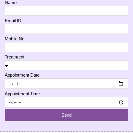
Name
Email ID
Mobile No.
Treatment
Appointment Date
Appointment Time
Send