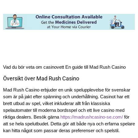
Vad du bör veta om casinovett En guide till Mad Rush Casino
Översikt över Mad Rush Casino
Mad Rush Casino erbjuder en unik spelupplevelse för svenskar
som är på jakt efter spänning och underhållning. Casinot har ett
brett utbud av spel, vilket inkluderar allt från klassiska
spelautomater till moderna bordsspel och ett live casino med
riktiga dealers. Besök gärna
https://madrushcasino-se.com/
för
att se hela spelutbudet. Detta gör att både nya och erfarna spelare
kan hitta något som passar deras preferenser och spelstil.