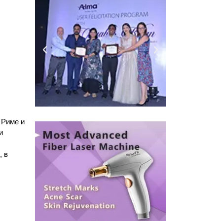
 Риме и
и
, в