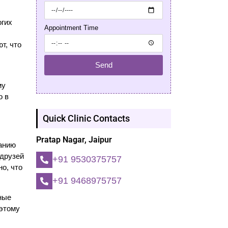
огих
Appointment Time
т, что
Send
му
о в
Quick Clinic Contacts
Pratap Nagar, Jaipur
анию
 друзей
+91 9530375757
о, что
+91 9468975757
ные
оэтому