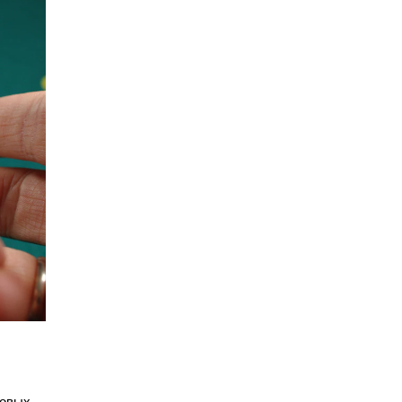
ровых