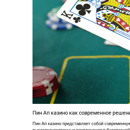
Пин Ап казино как современное решени
Пин Ап казино представляет собой современну
высококачественные развлечения в безопасной