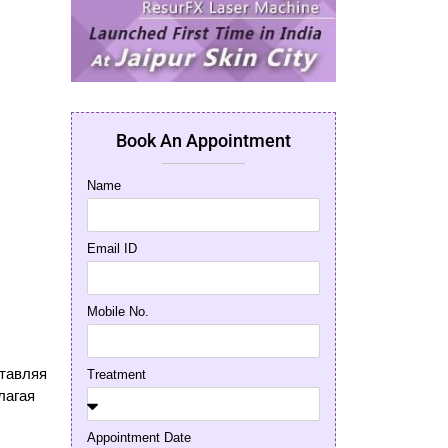
Book An Appointment
Name
Email ID
Mobile No.
ставляя
Treatment
лагая
Appointment Date