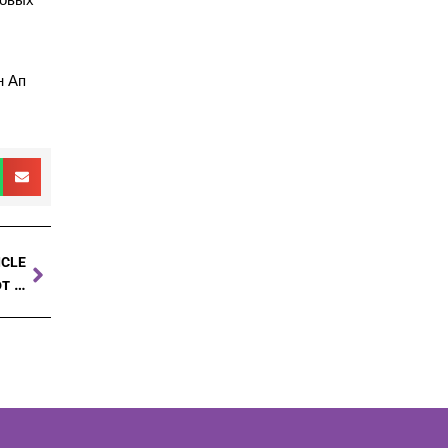
н Ап
ICLE
Психология игромана как азартные игры влияют на мышление и поведение