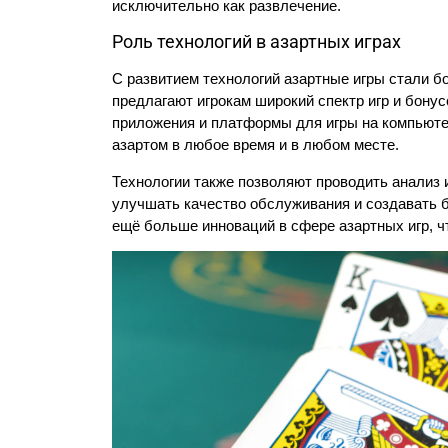
исключительно как развлечение.
Роль технологий в азартных играх
С развитием технологий азартные игры стали б
предлагают игрокам широкий спектр игр и бону
приложения и платформы для игры на компьюте
азартом в любое время и в любом месте.
Технологии также позволяют проводить анализ 
улучшать качество обслуживания и создавать 
ещё больше инноваций в сфере азартных игр, ч