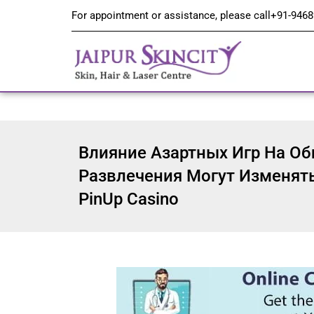
For appointment or assistance, please call
+91-9468
Влияние Азартных Игр На О
Развлечения Могут Изменят
PinUp Casino