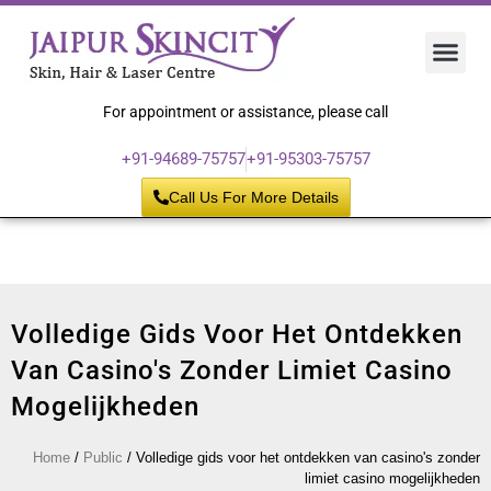
Hair 
Laser
Skin 
For appointment or assistance, please call
+91-94689-75757
+91-95303-75757
Call Us For More Details
Volledige Gids Voor Het Ontdekken
Van Casino's Zonder Limiet Casino
Mogelijkheden
Home
/
Public
/
Volledige gids voor het ontdekken van casino's zonder
limiet casino mogelijkheden