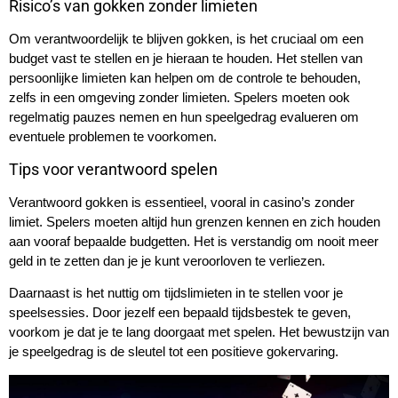
Risico’s van gokken zonder limieten
Om verantwoordelijk te blijven gokken, is het cruciaal om een
budget vast te stellen en je hieraan te houden. Het stellen van
persoonlijke limieten kan helpen om de controle te behouden,
zelfs in een omgeving zonder limieten. Spelers moeten ook
regelmatig pauzes nemen en hun speelgedrag evalueren om
eventuele problemen te voorkomen.
Tips voor verantwoord spelen
Verantwoord gokken is essentieel, vooral in casino’s zonder
limiet. Spelers moeten altijd hun grenzen kennen en zich houden
aan vooraf bepaalde budgetten. Het is verstandig om nooit meer
geld in te zetten dan je je kunt veroorloven te verliezen.
Daarnaast is het nuttig om tijdslimieten in te stellen voor je
speelsessies. Door jezelf een bepaald tijdsbestek te geven,
voorkom je dat je te lang doorgaat met spelen. Het bewustzijn van
je speelgedrag is de sleutel tot een positieve gokervaring.