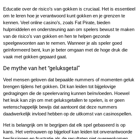
Educatie over de risico’s van gokken is cruciaal. Het is essentieel
om te leren hoe je verantwoord kunt gokken en je grenzen te
kennen. Veel online casino’s, zoals Fat Pirate, bieden
hulpmiddelen en ondersteuning aan om spelers bewust te maken
van de risico’s van gokken en hen te helpen gezonde
speelgewoonten aan te nemen. Wanneer je als speler goed
geïnformeerd bent, kun je beter omgaan met de hoge druk die
vaak met gokken gepaard gaat.
De mythe van het “geluksgetal”
Veel mensen geloven dat bepaalde nummers of momenten geluk
brengen tijdens het gokken. Dit kan leiden tot bijgelovige
gedragingen die de speelervaring kunnen beïnvloeden. Hoewel
het leuk kan zijn om met geluksgetallen te spelen, is er geen
wetenschappelijk bewijs dat aantoont dat deze nummers
daadwerkelijk invloed hebben op de uitkomst van casinospellen.
Het is belangrijk om te begrijpen dat elk spel gebaseerd is op
kans. Het vertrouwen op bijgeloof kan leiden tot onverantwoorde
beslissingen en frustratie als de resultaten niet overeenkomen