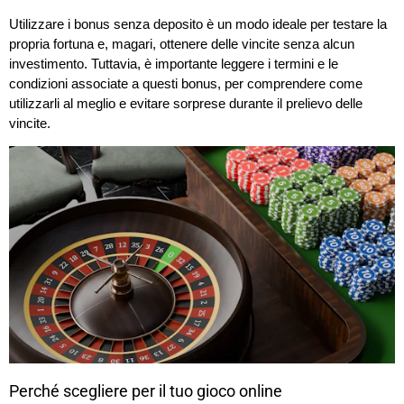
Utilizzare i bonus senza deposito è un modo ideale per testare la
propria fortuna e, magari, ottenere delle vincite senza alcun
investimento. Tuttavia, è importante leggere i termini e le
condizioni associate a questi bonus, per comprendere come
utilizzarli al meglio e evitare sorprese durante il prelievo delle
vincite.
Perché scegliere per il tuo gioco online