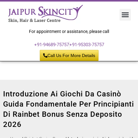
Hair 
Laser
Skin 
For appointment or assistance, please call
+91-94689-75757
+91-95303-75757
Call Us For More Details
Introduzione Ai Giochi Da Casinò
Guida Fondamentale Per Principianti
Di Rainbet Bonus Senza Deposito
2026