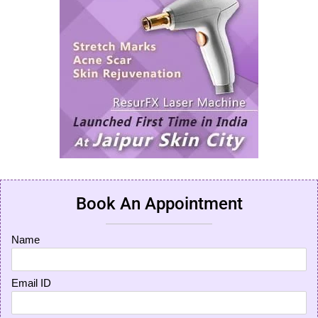
Book An Appointment
Name
Email ID