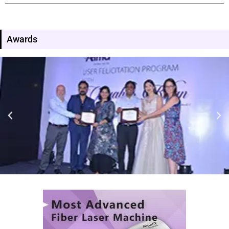
Awards