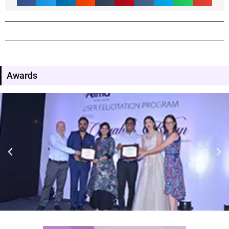
Awards