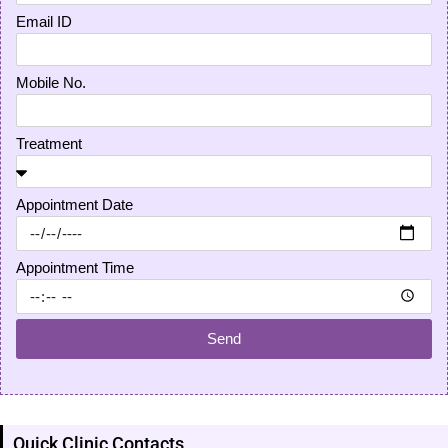
Email ID
Mobile No.
Treatment
Appointment Date
Appointment Time
Send
Quick Clinic Contacts