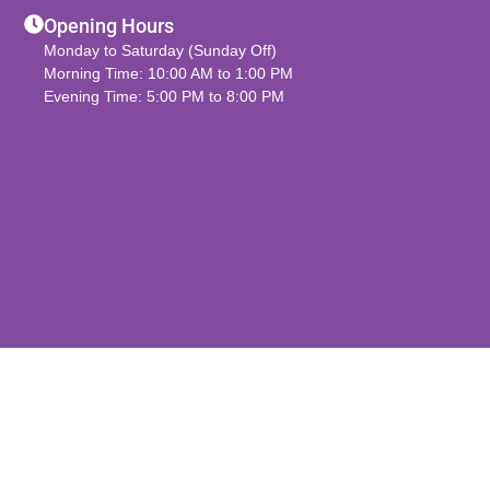
Opening Hours
Monday to Saturday (Sunday Off)
Morning Time: 10:00 AM to 1:00 PM
Evening Time: 5:00 PM to 8:00 PM
Source
All Rights Reserved Jaipur Skincity © 2022 |
Privacy