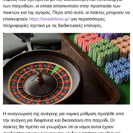
των παιχνιδιών, οι οποίοι αποσκοπούν στην προστασία των
παικτών και της αγοράς. Πέρα από αυτά, οι παίκτες μπορούν να
επισκεφτούν
https://toradiofono.gr/
για περισσότερες
πληροφορίες σχετικά με τις διαδικτυακές επιλογές.
Η αναγνώριση της ανάγκης για νομική ρύθμιση προήλθε από
την ανάγκη για διαφάνεια και δικαιοσύνη στο παιχνίδι. Οι
παίκτες θα πρέπει να γνωρίζουν ότι οι νόμοι αυτοί έχουν