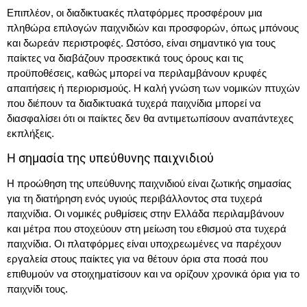
Επιπλέον, οι διαδικτυακές πλατφόρμες προσφέρουν μια
πληθώρα επιλογών παιχνιδιών και προσφορών, όπως μπόνους
και δωρεάν περιστροφές. Ωστόσο, είναι σημαντικό για τους
παίκτες να διαβάζουν προσεκτικά τους όρους και τις
προϋποθέσεις, καθώς μπορεί να περιλαμβάνουν κρυφές
απαιτήσεις ή περιορισμούς. Η καλή γνώση των νομικών πτυχών
που διέπουν τα διαδικτυακά τυχερά παιχνίδια μπορεί να
διασφαλίσει ότι οι παίκτες δεν θα αντιμετωπίσουν αναπάντεχες
εκπλήξεις.
Η σημασία της υπεύθυνης παιχνιδιού
Η προώθηση της υπεύθυνης παιχνιδιού είναι ζωτικής σημασίας
για τη διατήρηση ενός υγιούς περιβάλλοντος στα τυχερά
παιχνίδια. Οι νομικές ρυθμίσεις στην Ελλάδα περιλαμβάνουν
και μέτρα που στοχεύουν στη μείωση του εθισμού στα τυχερά
παιχνίδια. Οι πλατφόρμες είναι υποχρεωμένες να παρέχουν
εργαλεία στους παίκτες για να θέτουν όρια στα ποσά που
επιθυμούν να στοιχηματίσουν και να ορίζουν χρονικά όρια για το
παιχνίδι τους.