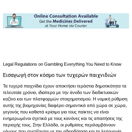
Legal Regulations on Gambling Everything You Need to Know
Εισαγωγή στον κόσμο των τυχερών παιχνιδιών
Τα τυχερά παιχνίδια έχουν αποκτήσει τεράστια δημοτικότητα τα
τελευταία χρόνια, ιδιαίτερα με την άνοδο των διαδικτυακών
καζίνο και των πλατφορμών στοιχηματισμού. Η νομική ρύθμιση
αυτής της βιομηχανίας διαφέρει σημαντικά από χώρα σε χώρα,
γεγονός που καθιστά κρίσιμο για τους παίκτες να είναι
ενημερωμένοι σχετικά με τους κανόνες και τις απαιτήσεις της
περιοχής τους. Στην Ελλάδα, οι ρυθμίσεις περιλαμβάνουν
νόμους που σχετίζονται με την αδειοδότηση και τη λειτουργία