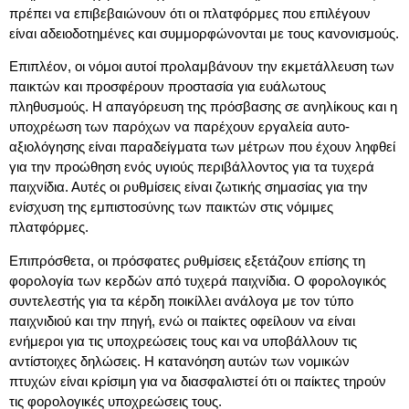
πρέπει να επιβεβαιώνουν ότι οι πλατφόρμες που επιλέγουν
είναι αδειοδοτημένες και συμμορφώνονται με τους κανονισμούς.
Επιπλέον, οι νόμοι αυτοί προλαμβάνουν την εκμετάλλευση των
παικτών και προσφέρουν προστασία για ευάλωτους
πληθυσμούς. Η απαγόρευση της πρόσβασης σε ανηλίκους και η
υποχρέωση των παρόχων να παρέχουν εργαλεία αυτο-
αξιολόγησης είναι παραδείγματα των μέτρων που έχουν ληφθεί
για την προώθηση ενός υγιούς περιβάλλοντος για τα τυχερά
παιχνίδια. Αυτές οι ρυθμίσεις είναι ζωτικής σημασίας για την
ενίσχυση της εμπιστοσύνης των παικτών στις νόμιμες
πλατφόρμες.
Επιπρόσθετα, οι πρόσφατες ρυθμίσεις εξετάζουν επίσης τη
φορολογία των κερδών από τυχερά παιχνίδια. Ο φορολογικός
συντελεστής για τα κέρδη ποικίλλει ανάλογα με τον τύπο
παιχνιδιού και την πηγή, ενώ οι παίκτες οφείλουν να είναι
ενήμεροι για τις υποχρεώσεις τους και να υποβάλλουν τις
αντίστοιχες δηλώσεις. Η κατανόηση αυτών των νομικών
πτυχών είναι κρίσιμη για να διασφαλιστεί ότι οι παίκτες τηρούν
τις φορολογικές υποχρεώσεις τους.