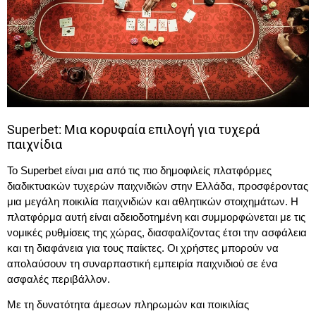
Superbet: Μια κορυφαία επιλογή για τυχερά
παιχνίδια
Το Superbet είναι μια από τις πιο δημοφιλείς πλατφόρμες
διαδικτυακών τυχερών παιχνιδιών στην Ελλάδα, προσφέροντας
μια μεγάλη ποικιλία παιχνιδιών και αθλητικών στοιχημάτων. Η
πλατφόρμα αυτή είναι αδειοδοτημένη και συμμορφώνεται με τις
νομικές ρυθμίσεις της χώρας, διασφαλίζοντας έτσι την ασφάλεια
και τη διαφάνεια για τους παίκτες. Οι χρήστες μπορούν να
απολαύσουν τη συναρπαστική εμπειρία παιχνιδιού σε ένα
ασφαλές περιβάλλον.
Με τη δυνατότητα άμεσων πληρωμών και ποικιλίας