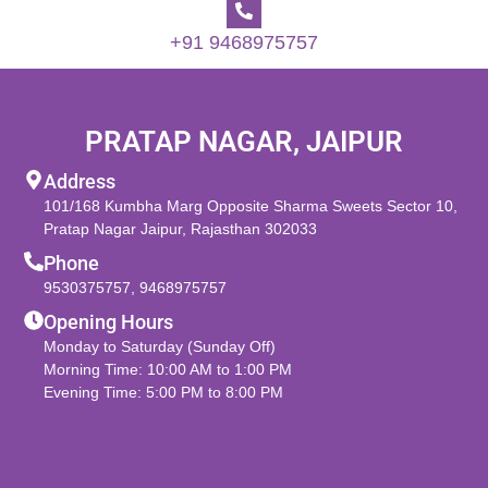
+91 9468975757
PRATAP NAGAR, JAIPUR
Address
101/168 Kumbha Marg Opposite Sharma Sweets Sector 10,
Pratap Nagar Jaipur, Rajasthan 302033
Phone
9530375757
,
9468975757
Opening Hours
Monday to Saturday (Sunday Off)
Morning Time: 10:00 AM to 1:00 PM
Evening Time: 5:00 PM to 8:00 PM