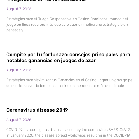
August 7, 2026
Estrategias para el Juego Responsable en Casino Dominar el mundo del
juego en línea requiere más que solo suerte; implica una estrategia bien
pensada y
Compite por tu fortunazo: consejos principales para
notables ganancias en juegos de azar
August 7, 2026
Estrategias para Maximizar tus Ganancias en el Casino Lograr un gran golpe
de suerte, un verdadero , en el casino online requiere más que simple
Coronavirus disease 2019
August 7, 2026
COVID-19 is a contagious disease caused by the coronavirus SARS-CoV-2.
In January 2020, the disease spread worldwide, resulting in the COVID-19