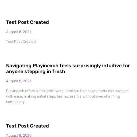
Test Post Created
August 8, 2026
Test Post Created
Navigating Playinexch feels surprisingly intuitive for
anyone stepping in fresh
August 8, 2026
Playinexch offers a straightforward interface that newcomers can navigate
with ease, making initial steps feel accessible without overwhelming
complexity.
Test Post Created
August 8, 2026