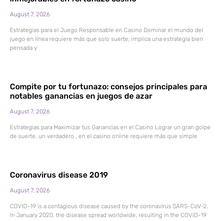
August 7, 2026
Estrategias para el Juego Responsable en Casino Dominar el mundo del
juego en línea requiere más que solo suerte; implica una estrategia bien
pensada y
Compite por tu fortunazo: consejos principales para
notables ganancias en juegos de azar
August 7, 2026
Estrategias para Maximizar tus Ganancias en el Casino Lograr un gran golpe
de suerte, un verdadero , en el casino online requiere más que simple
Coronavirus disease 2019
August 7, 2026
COVID-19 is a contagious disease caused by the coronavirus SARS-CoV-2.
In January 2020, the disease spread worldwide, resulting in the COVID-19