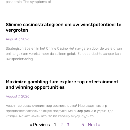
pandemic. The symptoms of
Slimme casinostrategieën om uw winstpotentieel te
vergroten
August 7, 2026
Strategisch Spelen in het Online Casino Het navigeren door de wereld van
online gokken vereist meer dan alleen geluk. Een doordachte aanpak kan
uw speelervaring
Maximize gambling fun: explore top entertainment
and winning opportunities
August 7, 2026
Азартные развлечения: мир возможностей Мир азартных игр
предлагает захватывающее погружение в мир риска и удачи, где
каждый может найти что-то по своему вкусу, будь то
« Previous
1
2
3
…
5
Next »