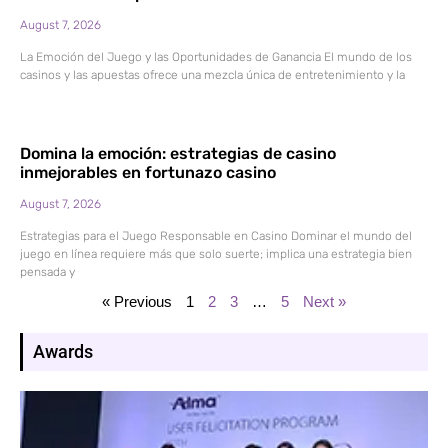
August 7, 2026
La Emoción del Juego y las Oportunidades de Ganancia El mundo de los
casinos y las apuestas ofrece una mezcla única de entretenimiento y la
Domina la emoción: estrategias de casino
inmejorables en fortunazo casino
August 7, 2026
Estrategias para el Juego Responsable en Casino Dominar el mundo del
juego en línea requiere más que solo suerte; implica una estrategia bien
pensada y
« Previous
1
2
3
…
5
Next »
Awards