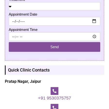
Appointment Date
Appointment Time
Send
Quick Clinic Contacts
Pratap Nagar, Jaipur
+91 9530375757