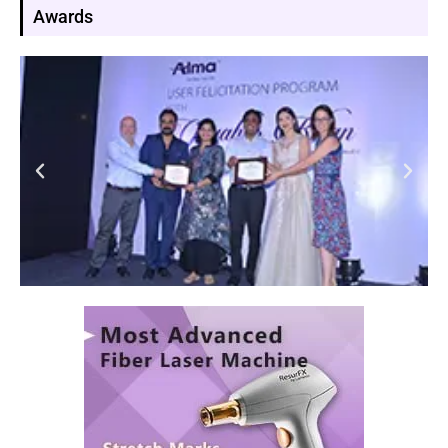
Awards