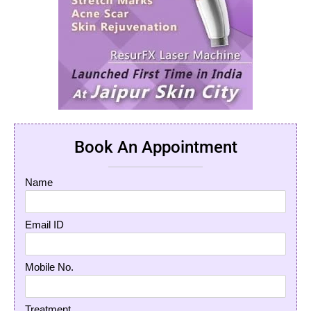
Book An Appointment
Name
Email ID
Mobile No.
Treatment