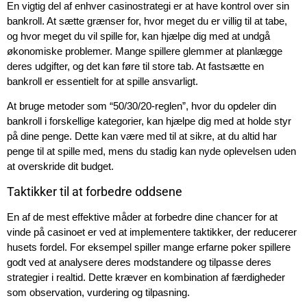
En vigtig del af enhver casinostrategi er at have kontrol over sin
bankroll. At sætte grænser for, hvor meget du er villig til at tabe,
og hvor meget du vil spille for, kan hjælpe dig med at undgå
økonomiske problemer. Mange spillere glemmer at planlægge
deres udgifter, og det kan føre til store tab. At fastsætte en
bankroll er essentielt for at spille ansvarligt.
At bruge metoder som “50/30/20-reglen”, hvor du opdeler din
bankroll i forskellige kategorier, kan hjælpe dig med at holde styr
på dine penge. Dette kan være med til at sikre, at du altid har
penge til at spille med, mens du stadig kan nyde oplevelsen uden
at overskride dit budget.
Taktikker til at forbedre oddsene
En af de mest effektive måder at forbedre dine chancer for at
vinde på casinoet er ved at implementere taktikker, der reducerer
husets fordel. For eksempel spiller mange erfarne poker spillere
godt ved at analysere deres modstandere og tilpasse deres
strategier i realtid. Dette kræver en kombination af færdigheder
som observation, vurdering og tilpasning.