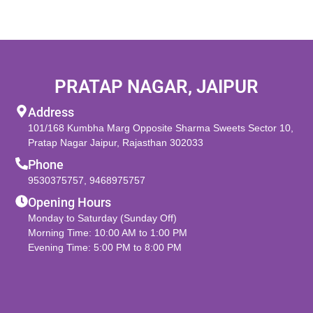
PRATAP NAGAR, JAIPUR
Address
101/168 Kumbha Marg Opposite Sharma Sweets Sector 10,
Pratap Nagar Jaipur, Rajasthan 302033
Phone
9530375757
,
9468975757
Opening Hours
Monday to Saturday (Sunday Off)
Morning Time: 10:00 AM to 1:00 PM
Evening Time: 5:00 PM to 8:00 PM