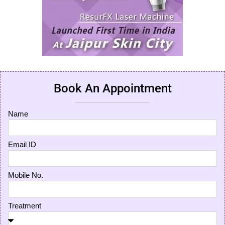
Book An Appointment
Name
Email ID
Mobile No.
Treatment