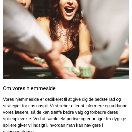
Om vores hjemmeside
Vores hjemmeside er dedikeret til at give dig de bedste råd og
strategier for casinospil. Vi stræber efter at informere og uddanne
vores læsere, så de kan træffe bedre valg og forbedre deres
spilleoplevelse. Ved at samle ekspertise og erfaringer fra dygtige
spillere giver vi indsigt i, hvordan man kan navigere i
casinoverdenen.