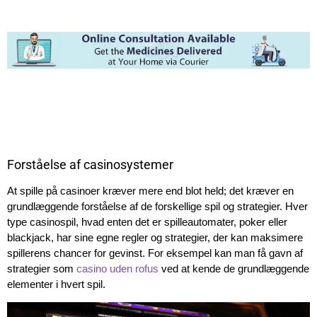
Forståelse af casinosystemer
At spille på casinoer kræver mere end blot held; det kræver en
grundlæggende forståelse af de forskellige spil og strategier. Hver
type casinospil, hvad enten det er spilleautomater, poker eller
blackjack, har sine egne regler og strategier, der kan maksimere
spillerens chancer for gevinst. For eksempel kan man få gavn af
strategier som
casino uden rofus
ved at kende de grundlæggende
elementer i hvert spil.