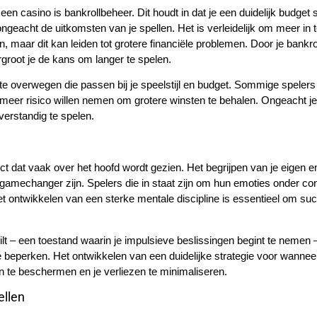
 casino is bankrollbeheer. Dit houdt in dat je een duidelijk budget s
 ongeacht de uitkomsten van je spellen. Het is verleidelijk om meer in 
n, maar dit kan leiden tot grotere financiële problemen. Door je bankro
rgroot je de kans om langer te spelen.
 te overwegen die passen bij je speelstijl en budget. Sommige spelers
 meer risico willen nemen om grotere winsten te behalen. Ongeacht j
verstandig te spelen.
t dat vaak over het hoofd wordt gezien. Het begrijpen van je eigen 
gamechanger zijn. Spelers die in staat zijn om hun emoties onder con
t ontwikkelen van een sterke mentale discipline is essentieel om su
t – een toestand waarin je impulsieve beslissingen begint te nemen –
te beperken. Het ontwikkelen van een duidelijke strategie voor wanneer
n te beschermen en je verliezen te minimaliseren.
ellen