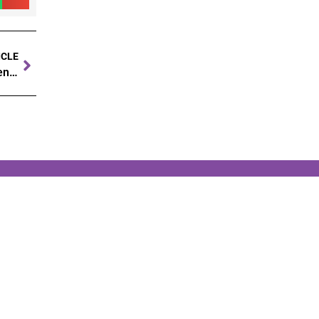
ICLE
Descubriendo los secretos para ganar a lo grande en casinos consejos y estrategias