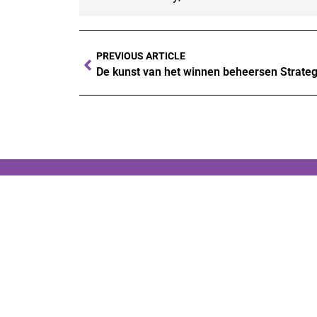
PREVIOUS ARTICLE
PRATAP NAGAR, JAIPUR
Address
101/168 Kumbha Marg Opposite Sharma Swee
Jaipur, Rajasthan 302033
Phone
9530375757
,
9468975757
Opening Hours