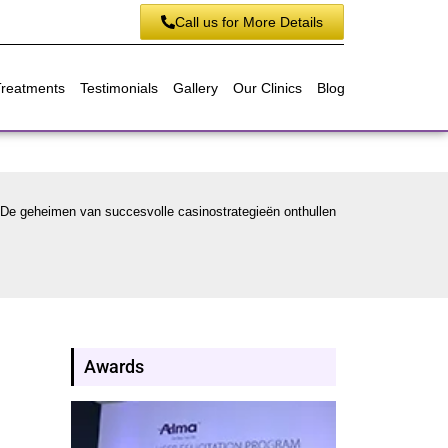
Call us for More Details
Treatments
Testimonials
Gallery
Our Clinics
Blog
De geheimen van succesvolle casinostrategieën onthullen
Awards