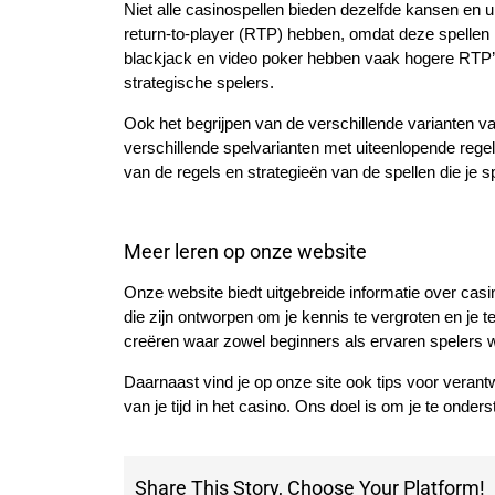
Niet alle casinospellen bieden dezelfde kansen en u
return-to-player (RTP) hebben, omdat deze spellen i
blackjack en video poker hebben vaak hogere RTP’s
strategische spelers.
Ook het begrijpen van de verschillende varianten van
verschillende spelvarianten met uiteenlopende regel
van de regels en strategieën van de spellen die je s
Meer leren op onze website
Onze website biedt uitgebreide informatie over casi
die zijn ontworpen om je kennis te vergroten en je 
creëren waar zowel beginners als ervaren spelers 
Daarnaast vind je op onze site ook tips voor veran
van je tijd in het casino. Ons doel is om je te onde
Share This Story, Choose Your Platform!