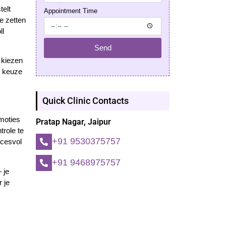
telt
Appointment Time
te zetten
ll
Send
 kiezen
e keuze
Quick Clinic Contacts
emoties
Pratap Nagar, Jaipur
trole te
+91 9530375757
ccesvol
+91 9468975757
 je
 je