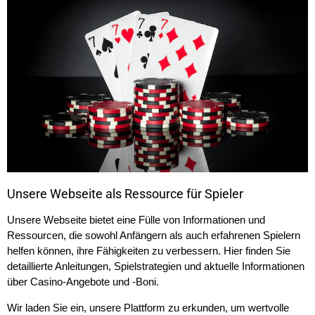
Unsere Webseite als Ressource für Spieler
Unsere Webseite bietet eine Fülle von Informationen und
Ressourcen, die sowohl Anfängern als auch erfahrenen Spielern
helfen können, ihre Fähigkeiten zu verbessern. Hier finden Sie
detaillierte Anleitungen, Spielstrategien und aktuelle Informationen
über Casino-Angebote und -Boni.
Wir laden Sie ein, unsere Plattform zu erkunden, um wertvolle