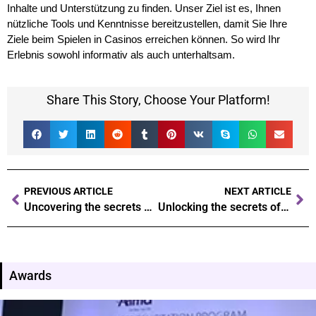
Inhalte und Unterstützung zu finden. Unser Ziel ist es, Ihnen
nützliche Tools und Kenntnisse bereitzustellen, damit Sie Ihre
Ziele beim Spielen in Casinos erreichen können. So wird Ihr
Erlebnis sowohl informativ als auch unterhaltsam.
Share This Story, Choose Your Platform!
PREVIOUS ARTICLE
NEXT ARTICLE
Uncovering the secrets of winning big at casino games
Unlocking the secrets of successful casino strategy Tips for savvy players
Awards