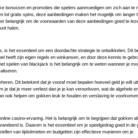
ijke bonussen en promoties die spelers aanmoedigen om zich aan te
 tot gratis spins, deze aanbiedingen maken het mogelijk om langer 
hter belangrijk om de voorwaarden van deze aanbiedingen goed te lez
unt halen.
s, is het essentieel om een doordachte strategie te ontwikkelen. Dit b
spel heeft zijn eigen regels en winkansen, en door deze kennis te gebr
 het spelen van blackjack is het belangrijk om te weten wanneer je mo
maliseren.
heren. Dit betekent dat je vooraf moet bepalen hoeveel geld je wilt u
je dat je meer verliest dan je je kan veroorloven, wat de algehele er
 kan ook helpen om gokken leuk te houden en verslaving te voorkomen
line casino-ervaring. Het is belangrijk om te begrijpen dat gokken alt
arandeerd is. Daarom is het essentieel om je speelgedrag goed in de 
stellen van tijdslimieten en budgetten zijn effectieve manieren om je