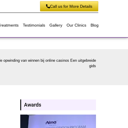
Call us for More Details
Treatments
Testimonials
Gallery
Our Clinics
Blog
e opwinding van winnen bij online casinos Een uitgebreide
gids
Awards