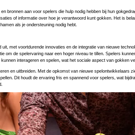
 en bronnen aan voor spelers die hulp nodig hebben bij hun gokgedrag
nisaties of informatie over hoe je verantwoord kunt gokken. Het is bela
chamen als je ondersteuning nodig hebt.
 uit, met voortdurende innovaties en de integratie van nieuwe techno
tie om de spelervaring naar een hoger niveau te tillen. Spelers kunne
 kunnen interageren en spelen, wat het sociale aspect van gokken ve
eteren en uitbreiden. Met de opkomst van nieuwe spelontwikkelaars z
spellen. Dit houdt de ervaring fris en spannend voor spelers, wat bijdr
d.