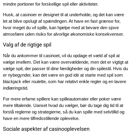
mindre portioner for forskellige spil eller aktiviteter.
Husk, at casinoer er designet til at underholde, og det kan være
let at blive opslugt af spændingen. At have en fast grænse for,
hvor meget du vil spille, kan hjælpe med at bevare den sjove
atmosfære uden risiko for alvorlige økonomiske konsekvenser.
Valg af de rigtige spil
Når du ankommer til casinoet, vil du opdage et væld af spil at
vælge imellem. Det kan være overvældende, men det er vigtigt at
vælge spil, der passer til dine færdigheder og din spilestil. Hvis du
er nybegynder, kan det være en god idé at starte med spil som
blackjack eller roulette, som har relativt enkle regler og en lavere
indlæringstid.
For mere erfarne spillere kan spilleautomater eller poker være
mere tiltalende. Uanset hvad du vælger, bør du tage dig tid til at
forstå reglerne og strategierne, så du kan spille med selvtillid og
have en mere tilfredsstillende oplevelse.
Sociale aspekter af casinooplevelsen