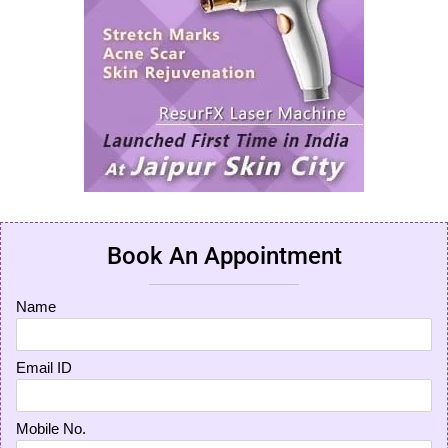
Book An Appointment
Name
Email ID
Mobile No.