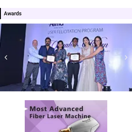
Awards