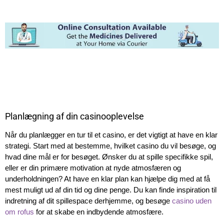
Planlægning af din casinooplevelse
Når du planlægger en tur til et casino, er det vigtigt at have en klar
strategi. Start med at bestemme, hvilket casino du vil besøge, og
hvad dine mål er for besøget. Ønsker du at spille specifikke spil,
eller er din primære motivation at nyde atmosfæren og
underholdningen? At have en klar plan kan hjælpe dig med at få
mest muligt ud af din tid og dine penge. Du kan finde inspiration til
indretning af dit spillespace derhjemme, og besøge
casino uden
om rofus
for at skabe en indbydende atmosfære.