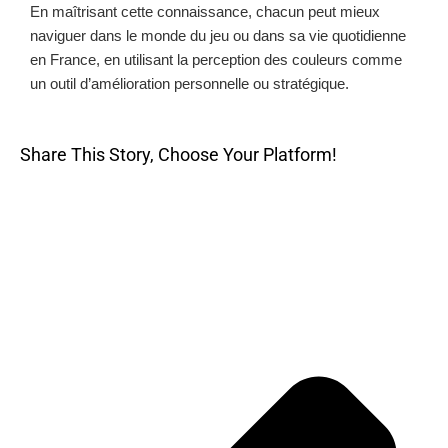
En maîtrisant cette connaissance, chacun peut mieux
naviguer dans le monde du jeu ou dans sa vie quotidienne
en France, en utilisant la perception des couleurs comme
un outil d’amélioration personnelle ou stratégique.
Share This Story, Choose Your Platform!