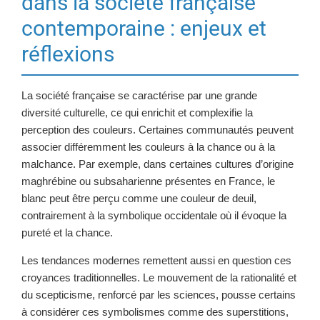
dans la société française
contemporaine : enjeux et
réflexions
La société française se caractérise par une grande
diversité culturelle, ce qui enrichit et complexifie la
perception des couleurs. Certaines communautés peuvent
associer différemment les couleurs à la chance ou à la
malchance. Par exemple, dans certaines cultures d’origine
maghrébine ou subsaharienne présentes en France, le
blanc peut être perçu comme une couleur de deuil,
contrairement à la symbolique occidentale où il évoque la
pureté et la chance.
Les tendances modernes remettent aussi en question ces
croyances traditionnelles. Le mouvement de la rationalité et
du scepticisme, renforcé par les sciences, pousse certains
à considérer ces symbolismes comme des superstitions,