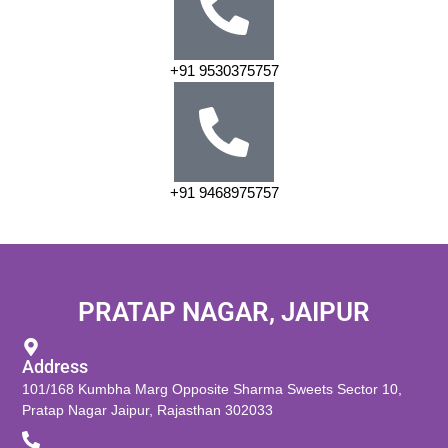
+91 9530375757
+91 9468975757
PRATAP NAGAR, JAIPUR
Address
101/168 Kumbha Marg Opposite Sharma Sweets Sector 10,
Pratap Nagar Jaipur, Rajasthan 302033