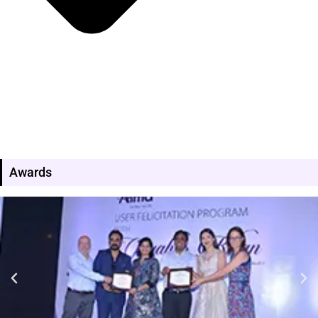
Awards