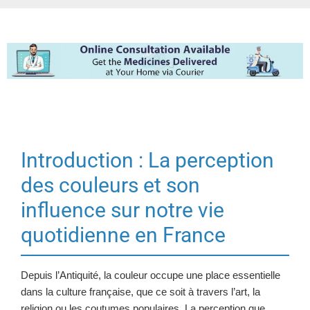
Introduction : La perception
des couleurs et son
influence sur notre vie
quotidienne en France
Depuis l’Antiquité, la couleur occupe une place essentielle
dans la culture française, que ce soit à travers l’art, la
religion ou les coutumes populaires. La perception que