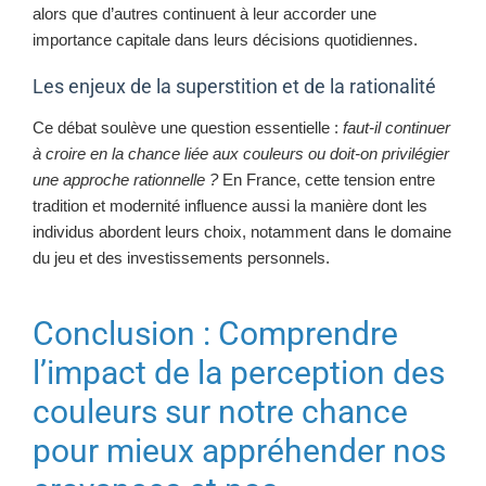
alors que d’autres continuent à leur accorder une
importance capitale dans leurs décisions quotidiennes.
Les enjeux de la superstition et de la rationalité
Ce débat soulève une question essentielle :
faut-il continuer
à croire en la chance liée aux couleurs ou doit-on privilégier
une approche rationnelle ?
En France, cette tension entre
tradition et modernité influence aussi la manière dont les
individus abordent leurs choix, notamment dans le domaine
du jeu et des investissements personnels.
Conclusion : Comprendre
l’impact de la perception des
couleurs sur notre chance
pour mieux appréhender nos