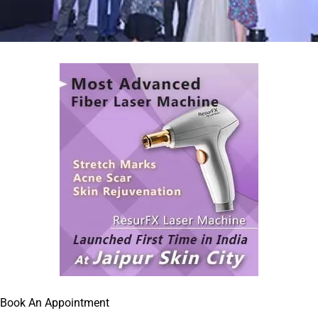
Book An Appointment