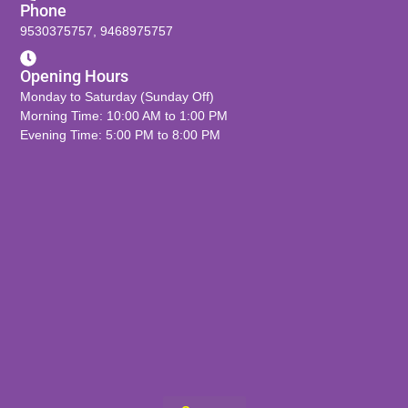
Phone
9530375757
,
9468975757
Opening Hours
Monday to Saturday (Sunday Off)
Morning Time: 10:00 AM to 1:00 PM
Evening Time: 5:00 PM to 8:00 PM