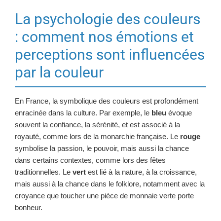
La psychologie des couleurs
: comment nos émotions et
perceptions sont influencées
par la couleur
En France, la symbolique des couleurs est profondément
enracinée dans la culture. Par exemple, le
bleu
évoque
souvent la confiance, la sérénité, et est associé à la
royauté, comme lors de la monarchie française. Le
rouge
symbolise la passion, le pouvoir, mais aussi la chance
dans certains contextes, comme lors des fêtes
traditionnelles. Le
vert
est lié à la nature, à la croissance,
mais aussi à la chance dans le folklore, notamment avec la
croyance que toucher une pièce de monnaie verte porte
bonheur.