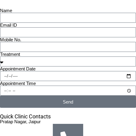
Name
Email ID
Mobile No.
Treatment
Appointment Date
Appointment Time
Send
Quick Clinic Contacts
Pratap Nagar, Jaipur