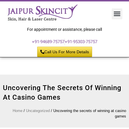
Hair 
Laser
Skin 
For appointment or assistance, please call
+91-94689-75757
+91-95303-75757
Call Us For More Details
Uncovering The Secrets Of Winning
At Casino Games
Home
/
Uncategorized
/
Uncovering the secrets of winning at casino
games