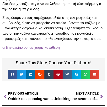
όλα όσα χρειάζεστε για να επιλέξετε τη σωστή πλατφόρμα για
την online εμπειρία σας.
Στοχεύουμε να σας παρέχουμε αξιόπιστες πληροφορίες και
συμβουλές, ώστε να μπορείτε να απολαμβάνετε τα καζίνο με
μεγαλύτερη ασφάλεια και διασκέδαση. Εξερευνήστε τον κόσμο
των online καζίνο και αποκτήστε πρόσβαση σε μοναδικές
προσφορές και μπόνους που θα ενισχύσουν την εμπειρία σας.
online casino bonus χωρις καταθεση
Share This Story, Choose Your Platform!
PREVIOUS ARTICLE
NEXT ARTICLE
Ontdek de spanning van high-stakes casinospellen Wat je moet weten
Unlocking the secrets of winning strategies at the casino