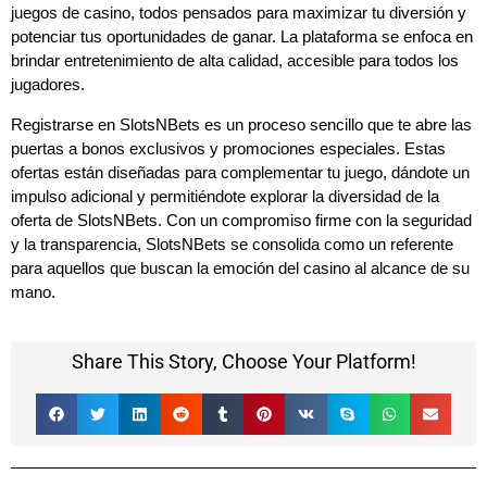
juegos de casino, todos pensados para maximizar tu diversión y
potenciar tus oportunidades de ganar. La plataforma se enfoca en
brindar entretenimiento de alta calidad, accesible para todos los
jugadores.
Registrarse en SlotsNBets es un proceso sencillo que te abre las
puertas a bonos exclusivos y promociones especiales. Estas
ofertas están diseñadas para complementar tu juego, dándote un
impulso adicional y permitiéndote explorar la diversidad de la
oferta de SlotsNBets. Con un compromiso firme con la seguridad
y la transparencia, SlotsNBets se consolida como un referente
para aquellos que buscan la emoción del casino al alcance de su
mano.
Share This Story, Choose Your Platform!