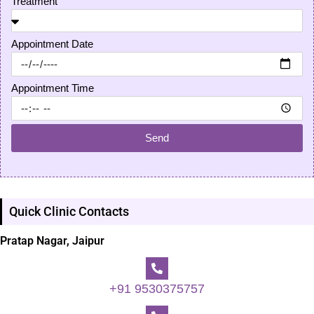
Treatment
Appointment Date
Appointment Time
Send
Quick Clinic Contacts
Pratap Nagar, Jaipur
+91 9530375757