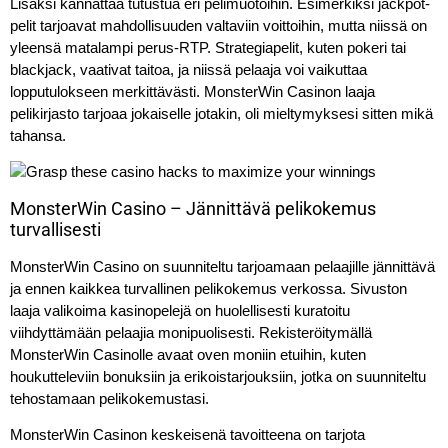
Lisäksi kannattaa tutustua eri pelimuotoihin. Esimerkiksi jackpot-
pelit tarjoavat mahdollisuuden valtaviin voittoihin, mutta niissä on
yleensä matalampi perus-RTP. Strategiapelit, kuten pokeri tai
blackjack, vaativat taitoa, ja niissä pelaaja voi vaikuttaa
lopputulokseen merkittävästi. MonsterWin Casinon laaja
pelikirjasto tarjoaa jokaiselle jotakin, oli mieltymyksesi sitten mikä
tahansa.
MonsterWin Casino – Jännittävä pelikokemus
turvallisesti
MonsterWin Casino on suunniteltu tarjoamaan pelaajille jännittävä
ja ennen kaikkea turvallinen pelikokemus verkossa. Sivuston
laaja valikoima kasinopelejä on huolellisesti kuratoitu
viihdyttämään pelaajia monipuolisesti. Rekisteröitymällä
MonsterWin Casinolle avaat oven moniin etuihin, kuten
houkutteleviin bonuksiin ja erikoistarjouksiin, jotka on suunniteltu
tehostamaan pelikokemustasi.
MonsterWin Casinon keskeisenä tavoitteena on tarjota