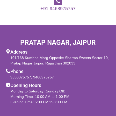
+91 9468975757
PRATAP NAGAR, JAIPUR
Address
101/168 Kumbha Marg Opposite Sharma Sweets Sector 10,
Pratap Nagar Jaipur, Rajasthan 302033
Phone
9530375757
,
9468975757
Opening Hours
Monday to Saturday (Sunday Off)
Morning Time: 10:00 AM to 1:00 PM
Evening Time: 5:00 PM to 8:00 PM