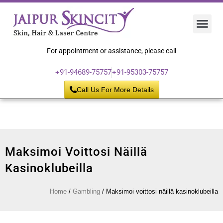
Hair 
Laser
Skin 
For appointment or assistance, please call
+91-94689-75757
+91-95303-75757
Call Us For More Details
Maksimoi Voittosi Näillä
Kasinoklubeilla
Home
/
Gambling
/
Maksimoi voittosi näillä kasinoklubeilla