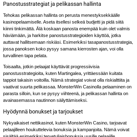
Panostusstrategiat ja pelikassan hallinta
Tehokas pelikassan hallinta on perusta menestyksekkäälle
kasinopelaamiselle. Aseta itsellesi selkeä budjetti ja pidä siitä
kiinni tinkimättä. Älä koskaan panosta enempää kuin olet valmis
häviämään, ja harkitse panostusstrategioiden käyttöä, jotka
auttavat hallitsemaan riskiäsi. Esimerkiksi tasapanostusstrategia,
jossa panoksen koko pysyy samana kierrosten ajan, voi olla
turvallinen tapa pelata.
Toisaalta, jotkin pelaajat käyttävät progressiivisia
panostusstrategioita, kuten Martingalea, yrittäessään kuitata
tappiot takaisin voitoilla. Nämä strategiat voivat olla riskialttiita ja
vaativat suurta pelikassaa. MonsterWin Casinolla pelaaminen on
parasta silloin, kun se pysyy viihteenä, ja pelikassan hallinta on
avainasemassa nautinnon säilyttämiseksi.
Hyödynnä bonukset ja tarjoukset
Nykyaikaiset nettikasinot, kuten MonsterWin Casino, tarjoavat
pelaajilleen houkuttelevia bonuksia ja kampanjoita. Nämä voivat
sisältää esimerkiksi tervetuliaisbonuksia uusille pelaajille,