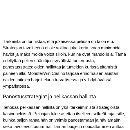
Tärkeintä on tunnistaa, että jokaisessa pelissä on talon etu.
Strategian tavoitteena ei ole voittaa joka kerta, vaan minimoida
häviöt ja maksimoida voitot silloin, kun ne ovat mahdollisia. Tämä
edellyttää pelien sääntöjen syvällistä tuntemusta,
panostusstrategioiden hallintaa ja tunteiden kurissa pitämistä
paineen alla. MonsterWin Casino tarjoaa erinomaisen alustan
näiden taitojen harjoitteluun turvallisessa ja viihdyttävässä
ympäristössä.
Panostusstrategiat ja pelikassan hallinta
Tehokas pelikassan hallinta on yksi tärkeimmistä strategioista
kasinopeleissä. Pelaajan tulee asettaa itselleen selkeät rajat sille,
kuinka paljon rahaa hän on valmis panostamaan ja häviämään,
sekä tavoitevoittosumma. Tämän budjetin noudattaminen auttaa