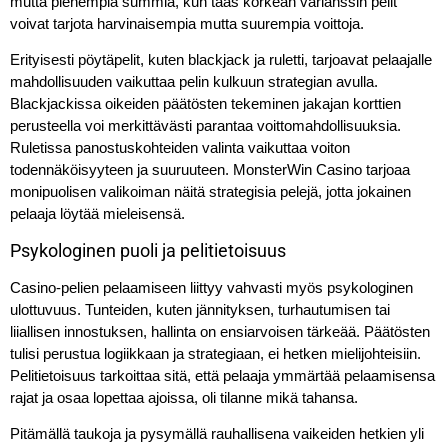
mutta pienempiä summia, kun taas korkean varianssin pelit
voivat tarjota harvinaisempia mutta suurempia voittoja.
Erityisesti pöytäpelit, kuten blackjack ja ruletti, tarjoavat pelaajalle
mahdollisuuden vaikuttaa pelin kulkuun strategian avulla.
Blackjackissa oikeiden päätösten tekeminen jakajan korttien
perusteella voi merkittävästi parantaa voittomahdollisuuksia.
Ruletissa panostuskohteiden valinta vaikuttaa voiton
todennäköisyyteen ja suuruuteen. MonsterWin Casino tarjoaa
monipuolisen valikoiman näitä strategisia pelejä, jotta jokainen
pelaaja löytää mieleisensä.
Psykologinen puoli ja pelitietoisuus
Casino-pelien pelaamiseen liittyy vahvasti myös psykologinen
ulottuvuus. Tunteiden, kuten jännityksen, turhautumisen tai
liiallisen innostuksen, hallinta on ensiarvoisen tärkeää. Päätösten
tulisi perustua logiikkaan ja strategiaan, ei hetken mielijohteisiin.
Pelitietoisuus tarkoittaa sitä, että pelaaja ymmärtää pelaamisensa
rajat ja osaa lopettaa ajoissa, oli tilanne mikä tahansa.
Pitämällä taukoja ja pysymällä rauhallisena vaikeiden hetkien yli