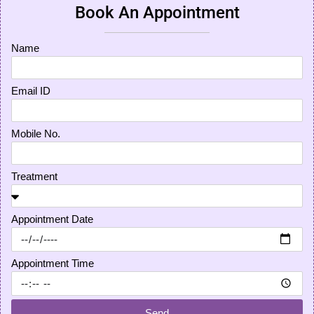
Book An Appointment
Name
Email ID
Mobile No.
Treatment
Appointment Date
Appointment Time
Send