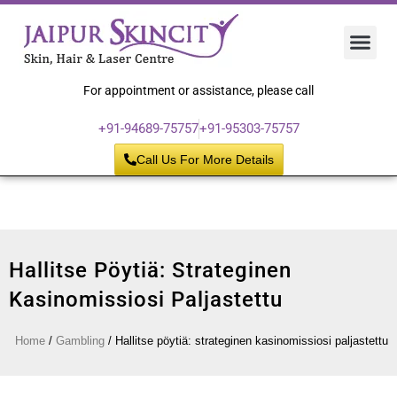
Hair 
Laser
Skin 
For appointment or assistance, please call
+91-94689-75757
+91-95303-75757
Call Us For More Details
Hallitse Pöytiä: Strateginen
Kasinomissiosi Paljastettu
Home
/
Gambling
/
Hallitse pöytiä: strateginen kasinomissiosi paljastettu