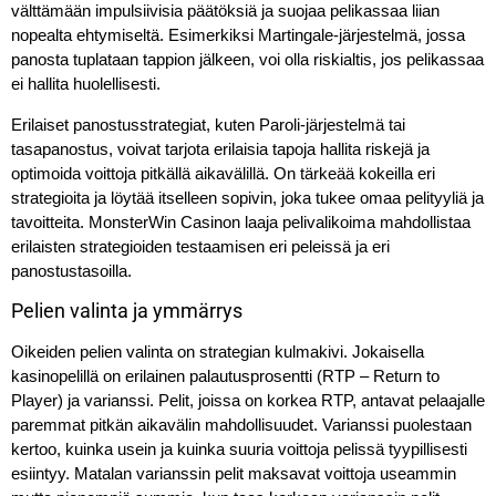
välttämään impulsiivisia päätöksiä ja suojaa pelikassaa liian
nopealta ehtymiseltä. Esimerkiksi Martingale-järjestelmä, jossa
panosta tuplataan tappion jälkeen, voi olla riskialtis, jos pelikassaa
ei hallita huolellisesti.
Erilaiset panostusstrategiat, kuten Paroli-järjestelmä tai
tasapanostus, voivat tarjota erilaisia tapoja hallita riskejä ja
optimoida voittoja pitkällä aikavälillä. On tärkeää kokeilla eri
strategioita ja löytää itselleen sopivin, joka tukee omaa pelityyliä ja
tavoitteita. MonsterWin Casinon laaja pelivalikoima mahdollistaa
erilaisten strategioiden testaamisen eri peleissä ja eri
panostustasoilla.
Pelien valinta ja ymmärrys
Oikeiden pelien valinta on strategian kulmakivi. Jokaisella
kasinopelillä on erilainen palautusprosentti (RTP – Return to
Player) ja varianssi. Pelit, joissa on korkea RTP, antavat pelaajalle
paremmat pitkän aikavälin mahdollisuudet. Varianssi puolestaan
kertoo, kuinka usein ja kuinka suuria voittoja pelissä tyypillisesti
esiintyy. Matalan varianssin pelit maksavat voittoja useammin