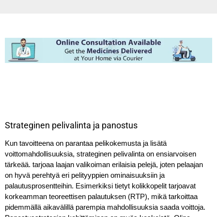
Strateginen pelivalinta ja panostus
Kun tavoitteena on parantaa pelikokemusta ja lisätä
voittomahdollisuuksia, strateginen pelivalinta on ensiarvoisen
tärkeää. tarjoaa laajan valikoiman erilaisia pelejä, joten pelaajan
on hyvä perehtyä eri pelityyppien ominaisuuksiin ja
palautusprosentteihin. Esimerkiksi tietyt kolikkopelit tarjoavat
korkeamman teoreettisen palautuksen (RTP), mikä tarkoittaa
pidemmällä aikavälillä parempia mahdollisuuksia saada voittoja.