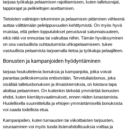
tarjoaa työkaluja pelaamisen rajoittamiseen, kuten talletusrajat,
tappiorajat ja pelikieltojen asettamisen.
Tietoisten valintojen tekeminen ja pelaamisen pitäminen viihteenä
auttaa välttämään peliriippuvuuden kehittymistä. On myös hyvä
muistaa, että pelien lopputulokset perustuvat satunnaisuuteen,
eikä niitä voi ennustaa tai vaikuttaa niihin. Tämän hyväksyminen
on osa vastuullista suhtautumista uhkapelaamiseen. tukee
vastuullista pelaamista tarjoamalla tietoa ja työkaluja pelaajilleen.
Bonusten ja kampanjoiden hyödyntäminen
tarjoaa houkuttelevia bonuksia ja kampanjoita, jotka voivat
parantaa pelikokemusta entisestään. Tervetuliaisbonus, joka
sisältää talletusbonuksen ja ilmaiskierroksia, on loistava tapa
aloittaa pelaaminen. On kuitenkin tärkeää ymmärtää bonusten
ehdot, kuten kierrätysvaatimukset, ennen niiden lunastamista.
Huolellisella suunnittelulla ja ehtojen ymmärtämisellä bonuksista
voi saada todellista etua.
Kampanjoiden, kuten turnausten tai viikoittaisten tarjousten,
seuraaminen voi myös tuoda lisämahdollisuuksia voittaa ja