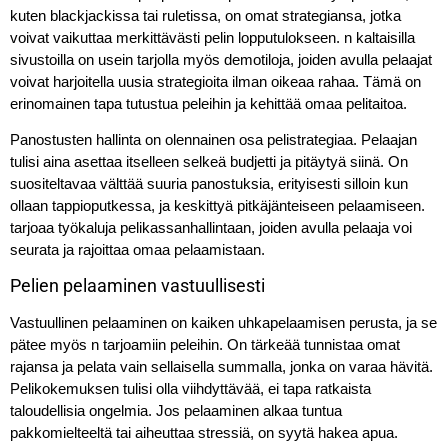
kuten blackjackissa tai ruletissa, on omat strategiansa, jotka
voivat vaikuttaa merkittävästi pelin lopputulokseen. n kaltaisilla
sivustoilla on usein tarjolla myös demotiloja, joiden avulla pelaajat
voivat harjoitella uusia strategioita ilman oikeaa rahaa. Tämä on
erinomainen tapa tutustua peleihin ja kehittää omaa pelitaitoa.
Panostusten hallinta on olennainen osa pelistrategiaa. Pelaajan
tulisi aina asettaa itselleen selkeä budjetti ja pitäytyä siinä. On
suositeltavaa välttää suuria panostuksia, erityisesti silloin kun
ollaan tappioputkessa, ja keskittyä pitkäjänteiseen pelaamiseen.
tarjoaa työkaluja pelikassanhallintaan, joiden avulla pelaaja voi
seurata ja rajoittaa omaa pelaamistaan.
Pelien pelaaminen vastuullisesti
Vastuullinen pelaaminen on kaiken uhkapelaamisen perusta, ja se
pätee myös n tarjoamiin peleihin. On tärkeää tunnistaa omat
rajansa ja pelata vain sellaisella summalla, jonka on varaa hävitä.
Pelikokemuksen tulisi olla viihdyttävää, ei tapa ratkaista
taloudellisia ongelmia. Jos pelaaminen alkaa tuntua
pakkomielteeltä tai aiheuttaa stressiä, on syytä hakea apua.