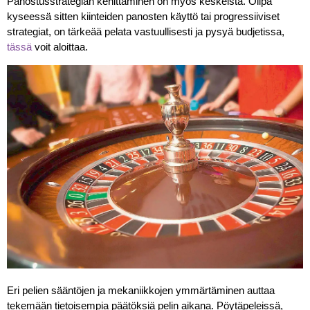
Panostusstrategian kehittäminen on myös keskeistä. Olipa
kyseessä sitten kiinteiden panosten käyttö tai progressiiviset
strategiat, on tärkeää pelata vastuullisesti ja pysyä budjetissa,
tässä
voit aloittaa.
Eri pelien sääntöjen ja mekaniikkojen ymmärtäminen auttaa
tekemään tietoisempia päätöksiä pelin aikana. Pöytäpeleissä,