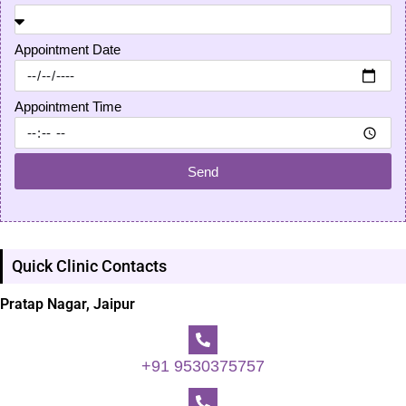
Appointment Date
Appointment Time
Send
Quick Clinic Contacts
Pratap Nagar, Jaipur
+91 9530375757