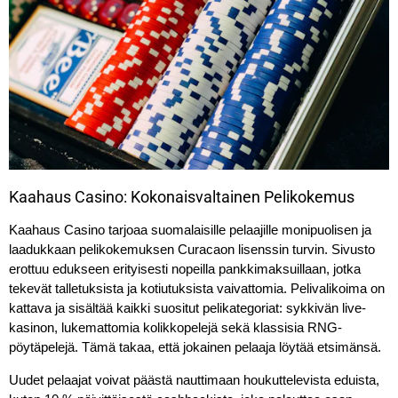
Kaahaus Casino: Kokonaisvaltainen Pelikokemus
Kaahaus Casino tarjoaa suomalaisille pelaajille monipuolisen ja
laadukkaan pelikokemuksen Curacaon lisenssin turvin. Sivusto
erottuu edukseen erityisesti nopeilla pankkimaksuillaan, jotka
tekevät talletuksista ja kotiutuksista vaivattomia. Pelivalikoima on
kattava ja sisältää kaikki suositut pelikategoriat: sykkivän live-
kasinon, lukemattomia kolikkopelejä sekä klassisia RNG-
pöytäpelejä. Tämä takaa, että jokainen pelaaja löytää etsimänsä.
Uudet pelaajat voivat päästä nauttimaan houkuttelevista eduista,