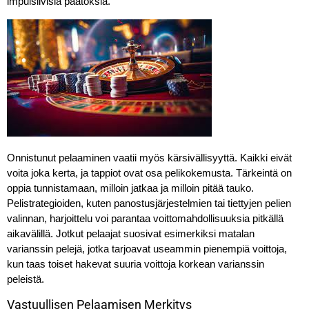
impulsiivisia päätöksiä.
Onnistunut pelaaminen vaatii myös kärsivällisyyttä. Kaikki eivät
voita joka kerta, ja tappiot ovat osa pelikokemusta. Tärkeintä on
oppia tunnistamaan, milloin jatkaa ja milloin pitää tauko.
Pelistrategioiden, kuten panostusjärjestelmien tai tiettyjen pelien
valinnan, harjoittelu voi parantaa voittomahdollisuuksia pitkällä
aikavälillä. Jotkut pelaajat suosivat esimerkiksi matalan
varianssin pelejä, jotka tarjoavat useammin pienempiä voittoja,
kun taas toiset hakevat suuria voittoja korkean varianssin
peleistä.
Vastuullisen Pelaamisen Merkitys