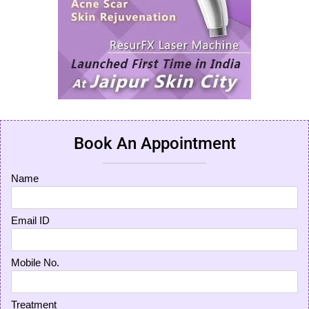
Book An Appointment
Name
Email ID
Mobile No.
Treatment