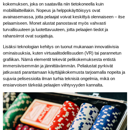
kokemuksen, joka on saatavilla niin tietokoneella kuin
mobiililaitteillakin. Nopeus ja helppokäyttöisyys ovat
avainasemassa, jotta pelaajat voivat keskittyä olennaiseen – itse
pelaamiseen. Monet alustat panostavat myös vahvasti
turvallisuuteen ja luotettavuuteen, jotta pelaajien tiedot ja
rahansiirrot ovat suojattuja.
Lisäksi teknologian kehitys on tuonut mukanaan innovatiivisia
ominaisuuksia, kuten virtuaalitodellisuuden (VR) tai parannetun
grafiikan. Nämä elementit tekevät pelikokemuksesta entistä
immersiivisemmän ja jännittävämmän. Pelialustat pyrkivät
jatkuvasti parantamaan käyttäjäkokemusta tarjoamalla nopeita ja
sujuvia pelisessioita ilman turhia teknisiä ongelmia, mikä on
ensiarvoisen tärkeää pelaajien viihtyvyyden kannalta.