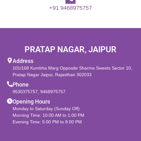
+91 9468975757
PRATAP NAGAR, JAIPUR
Address
101/168 Kumbha Marg Opposite Sharma Sweets Sector 10,
Pratap Nagar Jaipur, Rajasthan 302033
Phone
9530375757
,
9468975757
Opening Hours
Monday to Saturday (Sunday Off)
Morning Time: 10:00 AM to 1:00 PM
Evening Time: 5:00 PM to 8:00 PM