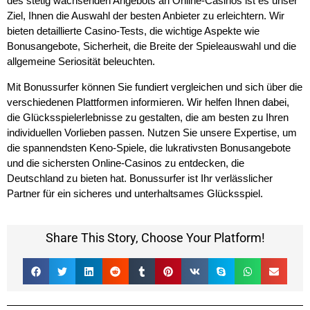
des stetig wachsenden Angebots an Online-Casinos ist es unser
Ziel, Ihnen die Auswahl der besten Anbieter zu erleichtern. Wir
bieten detaillierte Casino-Tests, die wichtige Aspekte wie
Bonusangebote, Sicherheit, die Breite der Spieleauswahl und die
allgemeine Seriosität beleuchten.
Mit Bonussurfer können Sie fundiert vergleichen und sich über die
verschiedenen Plattformen informieren. Wir helfen Ihnen dabei,
die Glücksspielerlebnisse zu gestalten, die am besten zu Ihren
individuellen Vorlieben passen. Nutzen Sie unsere Expertise, um
die spannendsten Keno-Spiele, die lukrativsten Bonusangebote
und die sichersten Online-Casinos zu entdecken, die
Deutschland zu bieten hat. Bonussurfer ist Ihr verlässlicher
Partner für ein sicheres und unterhaltsames Glücksspiel.
Share This Story, Choose Your Platform!