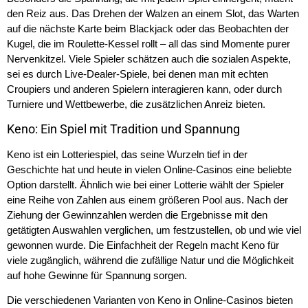
den Reiz aus. Das Drehen der Walzen an einem Slot, das Warten
auf die nächste Karte beim Blackjack oder das Beobachten der
Kugel, die im Roulette-Kessel rollt – all das sind Momente purer
Nervenkitzel. Viele Spieler schätzen auch die sozialen Aspekte,
sei es durch Live-Dealer-Spiele, bei denen man mit echten
Croupiers und anderen Spielern interagieren kann, oder durch
Turniere und Wettbewerbe, die zusätzlichen Anreiz bieten.
Keno: Ein Spiel mit Tradition und Spannung
Keno ist ein Lotteriespiel, das seine Wurzeln tief in der
Geschichte hat und heute in vielen Online-Casinos eine beliebte
Option darstellt. Ähnlich wie bei einer Lotterie wählt der Spieler
eine Reihe von Zahlen aus einem größeren Pool aus. Nach der
Ziehung der Gewinnzahlen werden die Ergebnisse mit den
getätigten Auswahlen verglichen, um festzustellen, ob und wie viel
gewonnen wurde. Die Einfachheit der Regeln macht Keno für
viele zugänglich, während die zufällige Natur und die Möglichkeit
auf hohe Gewinne für Spannung sorgen.
Die verschiedenen Varianten von Keno in Online-Casinos bieten