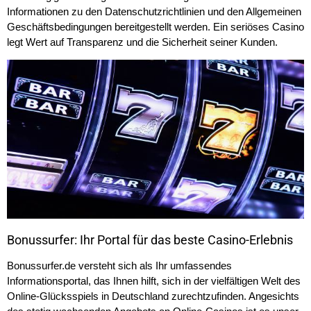
Informationen zu den Datenschutzrichtlinien und den Allgemeinen
Geschäftsbedingungen bereitgestellt werden. Ein seriöses Casino
legt Wert auf Transparenz und die Sicherheit seiner Kunden.
Bonussurfer: Ihr Portal für das beste Casino-Erlebnis
Bonussurfer.de versteht sich als Ihr umfassendes
Informationsportal, das Ihnen hilft, sich in der vielfältigen Welt des
Online-Glücksspiels in Deutschland zurechtzufinden. Angesichts