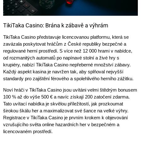
TikiTaka Casino: Brána k zábavě a výhrám
TikiTaka Casino představuje licencovanou platformu, která se
zavázala poskytovat hráčům z České republiky bezpečné a
regulované herní prostředí. S více než 12 000 hrami v nabídce,
od rozmanitých automatů po napínavé stolní a živé hry s
krupiéry, nabízí TikiTaka Casino nepřeberné množství zábavy.
Každý aspekt kasina je navržen tak, aby splňoval nejvyšší
standardy pro zajištění férového a spolehlivého herního zážitku.
Noví hráči v TikiTaka Casino jsou uvítáni velmi štědrým bonusem
100 % až do výše 500 € a navíc získají 200 zatočení zdarma.
Tato uvítací nabídka je skvělou příležitostí, jak prozkoumat
širokou škálu her a maximalizovat své šance na velké výhry.
Registrace v TikiTaka Casino je prvním krokem k objevování
vzrušujícího světa online hazardních her v bezpečném a
licencovaném prostředí.