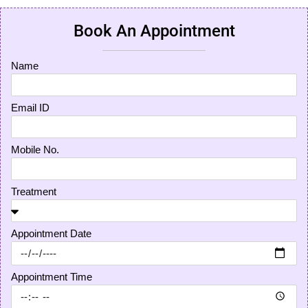
Book An Appointment
Name
Email ID
Mobile No.
Treatment
Appointment Date
Appointment Time