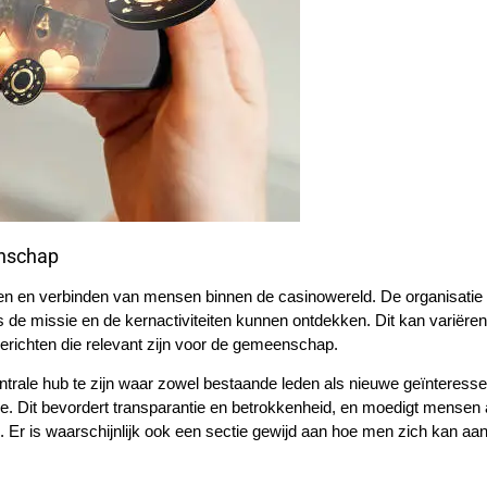
enschap
ren en verbinden van mensen binnen de casinowereld. De organisatie 
 de missie en de kernactiviteiten kunnen ontdekken. Dit kan variëre
erichten die relevant zijn voor de gemeenschap.
rale hub te zijn waar zowel bestaande leden als nieuwe geïnteress
ie. Dit bevordert transparantie en betrokkenheid, en moedigt mense
 Er is waarschijnlijk ook een sectie gewijd aan hoe men zich kan aan