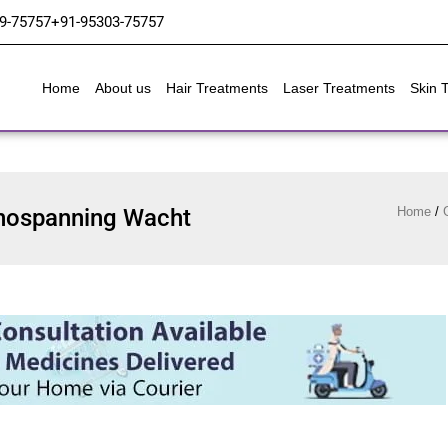
9-75757
+91-95303-75757
Home
About us
Hair Treatments
Laser Treatments
Skin 
inospanning Wacht
Home
/