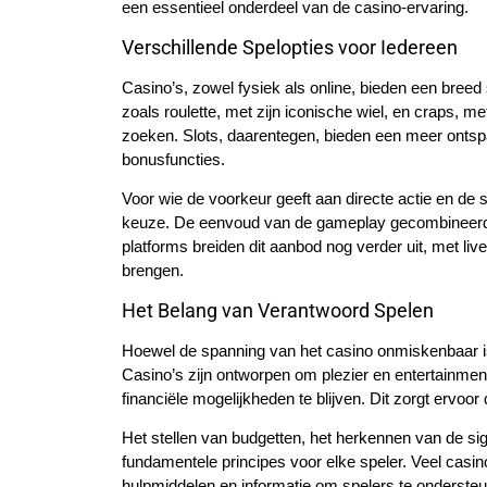
een essentieel onderdeel van de casino-ervaring.
Verschillende Spelopties voor Iedereen
Casino’s, zowel fysiek als online, bieden een breed
zoals roulette, met zijn iconische wiel, en craps, me
zoeken. Slots, daarentegen, bieden een meer onts
bonusfuncties.
Voor wie de voorkeur geeft aan directe actie en de
keuze. De eenvoud van de gameplay gecombineerd m
platforms breiden dit aanbod nog verder uit, met liv
brengen.
Het Belang van Verantwoord Spelen
Hoewel de spanning van het casino onmiskenbaar is
Casino’s zijn ontworpen om plezier en entertainment
financiële mogelijkheden te blijven. Dit zorgt ervoor 
Het stellen van budgetten, het herkennen van de si
fundamentele principes voor elke speler. Veel casi
hulpmiddelen en informatie om spelers te onderste