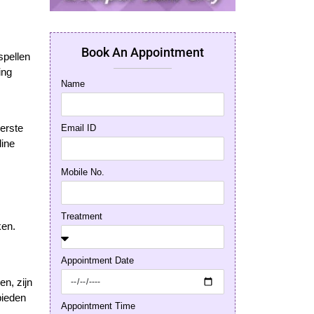
Book An Appointment
spellen
ing
Name
erste
Email ID
line
Mobile No.
Treatment
ken.
Appointment Date
n, zijn
bieden
Appointment Time