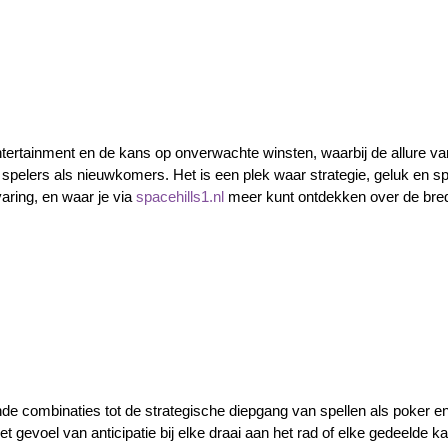
tertainment en de kans op onverwachte winsten, waarbij de allure va
spelers als nieuwkomers. Het is een plek waar strategie, geluk en s
aring, en waar je via
spacehills1.nl
meer kunt ontdekken over de bre
nde combinaties tot de strategische diepgang van spellen als poker e
t gevoel van anticipatie bij elke draai aan het rad of elke gedeelde ka