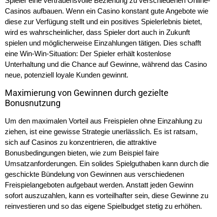
Spieler eine vertrauensvolle Beziehung zu verschiedenen Online-
Casinos aufbauen. Wenn ein Casino konstant gute Angebote wie
diese zur Verfügung stellt und ein positives Spielerlebnis bietet,
wird es wahrscheinlicher, dass Spieler dort auch in Zukunft
spielen und möglicherweise Einzahlungen tätigen. Dies schafft
eine Win-Win-Situation: Der Spieler erhält kostenlose
Unterhaltung und die Chance auf Gewinne, während das Casino
neue, potenziell loyale Kunden gewinnt.
Maximierung von Gewinnen durch gezielte
Bonusnutzung
Um den maximalen Vorteil aus Freispielen ohne Einzahlung zu
ziehen, ist eine gewisse Strategie unerlässlich. Es ist ratsam,
sich auf Casinos zu konzentrieren, die attraktive
Bonusbedingungen bieten, wie zum Beispiel faire
Umsatzanforderungen. Ein solides Spielguthaben kann durch die
geschickte Bündelung von Gewinnen aus verschiedenen
Freispielangeboten aufgebaut werden. Anstatt jeden Gewinn
sofort auszuzahlen, kann es vorteilhafter sein, diese Gewinne zu
reinvestieren und so das eigene Spielbudget stetig zu erhöhen.