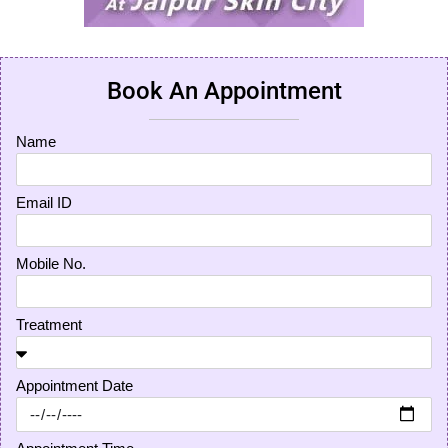
Book An Appointment
Name
Email ID
Mobile No.
Treatment
Appointment Date