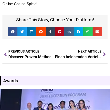
Online-Casino-Spiele!
Share This Story, Choose Your Platform!
PREVIOUS ARTICLE
NEXT ARTICLE
Discover Proven Methods to Beat the Casino at Its Own Game
Einen belebenden Vorteil sichern: bewährte Strategien für Casino-Glücksspiel-Wettbewerbe
Awards