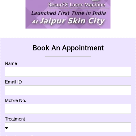
Book An Appointment
Name
Email ID
Mobile No.
Treatment