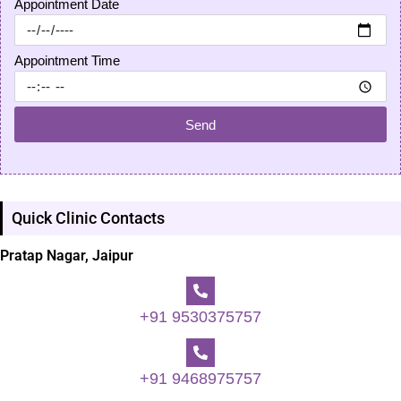
Appointment Date
Appointment Time
Send
Quick Clinic Contacts
Pratap Nagar, Jaipur
+91 9530375757
+91 9468975757