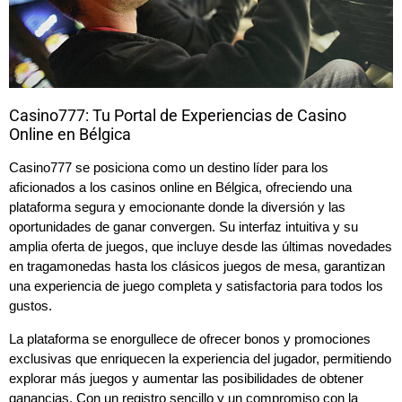
Casino777: Tu Portal de Experiencias de Casino
Online en Bélgica
Casino777 se posiciona como un destino líder para los
aficionados a los casinos online en Bélgica, ofreciendo una
plataforma segura y emocionante donde la diversión y las
oportunidades de ganar convergen. Su interfaz intuitiva y su
amplia oferta de juegos, que incluye desde las últimas novedades
en tragamonedas hasta los clásicos juegos de mesa, garantizan
una experiencia de juego completa y satisfactoria para todos los
gustos.
La plataforma se enorgullece de ofrecer bonos y promociones
exclusivas que enriquecen la experiencia del jugador, permitiendo
explorar más juegos y aumentar las posibilidades de obtener
ganancias. Con un registro sencillo y un compromiso con la