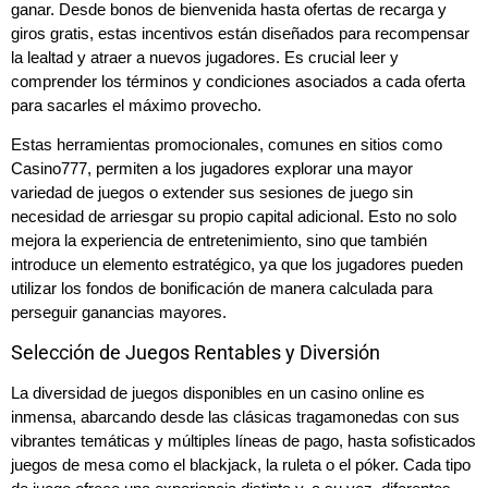
ganar. Desde bonos de bienvenida hasta ofertas de recarga y
giros gratis, estas incentivos están diseñados para recompensar
la lealtad y atraer a nuevos jugadores. Es crucial leer y
comprender los términos y condiciones asociados a cada oferta
para sacarles el máximo provecho.
Estas herramientas promocionales, comunes en sitios como
Casino777, permiten a los jugadores explorar una mayor
variedad de juegos o extender sus sesiones de juego sin
necesidad de arriesgar su propio capital adicional. Esto no solo
mejora la experiencia de entretenimiento, sino que también
introduce un elemento estratégico, ya que los jugadores pueden
utilizar los fondos de bonificación de manera calculada para
perseguir ganancias mayores.
Selección de Juegos Rentables y Diversión
La diversidad de juegos disponibles en un casino online es
inmensa, abarcando desde las clásicas tragamonedas con sus
vibrantes temáticas y múltiples líneas de pago, hasta sofisticados
juegos de mesa como el blackjack, la ruleta o el póker. Cada tipo