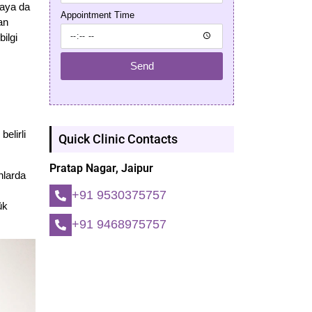
maya da
Appointment Time
an
bilgi
Send
elirli
Quick Clinic Contacts
Pratap Nagar, Jaipur
nlarda
+91 9530375757
ük
+91 9468975757