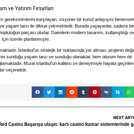
m ve Yatırım Fırsatları
 gereksinimlerini karşılayan, vizyoner bir konut anlayışını benimsemi
 ve yaşam tarzı ile dikkat çekmektedir. Burada yaşayanlar, sadece bi
opluluğun parçası olurlar. Dairelerin modern tasarımı, kullanışlılığı ve
için özenle planlanmıştır.
nmaktadır. İstanbul’un stratejik bir noktasında yer alması, projenin değe
ojenin sunduğu yaşam tarzı ve sunduğu olanaklar, hem oturum hem de
lamaktadır. Mural Istanbul’un kalitesi ve deneyimiyle hayata geçirilen
bir seçenektir.
NEXT ART
2Red Casino