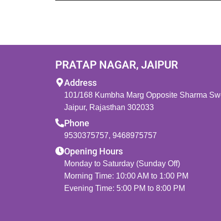
PRATAP NAGAR, JAIPUR
Address
101/168 Kumbha Marg Opposite Sharma Swee
Jaipur, Rajasthan 302033
Phone
9530375757
,
9468975757
Opening Hours
Monday to Saturday (Sunday Off)
Morning Time: 10:00 AM to 1:00 PM
Evening Time: 5:00 PM to 8:00 PM