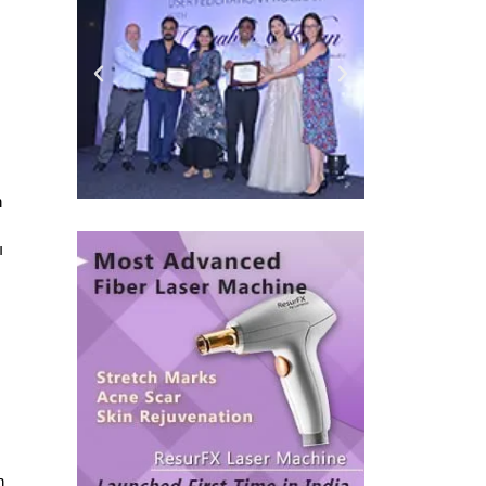
n
ı
n