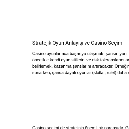
Stratejik Oyun Anlayışı ve Casino Seçimi
Casino oyunlarında başarıya ulaşmak, şansın yanı sıra
öncelikle kendi oyun stillerini ve risk toleransların
belirlemek, kazanma şanslarını artıracaktır. Örneğin
sunarken, şansa dayalı oyunlar (slotlar, rulet) daha 
Casino seçimi de stratejinin önemli bir parçasıdır. G