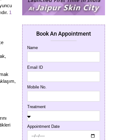
oyuncu
ıdır.
1
Book An Appointment
çe
Name
mak,
Email ID
akmak
aklaşım,
Mobile No.
Treatment
rını
ikleri
Appointment Date