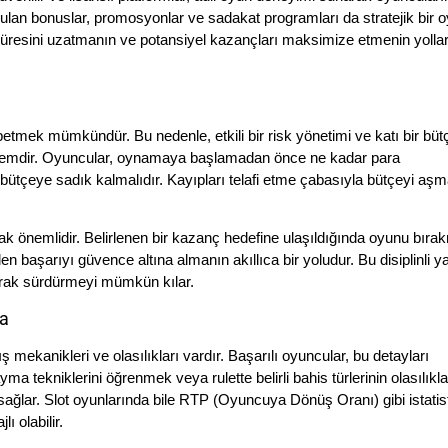
unulan bonuslar, promosyonlar ve sadakat programları da stratejik bir 
n süresini uzatmanın ve potansiyel kazançları maksimize etmenin yollar
mek mümkündür. Bu nedenle, etkili bir risk yönetimi ve katı bir büt
n elzemdir. Oyuncular, oynamaya başlamadan önce ne kadar para
u bütçeye sadık kalmalıdır. Kayıpları telafi etme çabasıyla bütçeyi aş
ak önemlidir. Belirlenen bir kazanç hedefine ulaşıldığında oyunu bır
n başarıyı güvence altına almanın akıllıca bir yoludur. Bu disiplinli y
arak sürdürmeyi mümkün kılar.
ma
mekanikleri ve olasılıkları vardır. Başarılı oyuncular, bu detayları
ma tekniklerini öğrenmek veya rulette belirli bahis türlerinin olasılıkla
sağlar. Slot oyunlarında bile RTP (Oyuncuya Dönüş Oranı) gibi istatist
 olabilir.