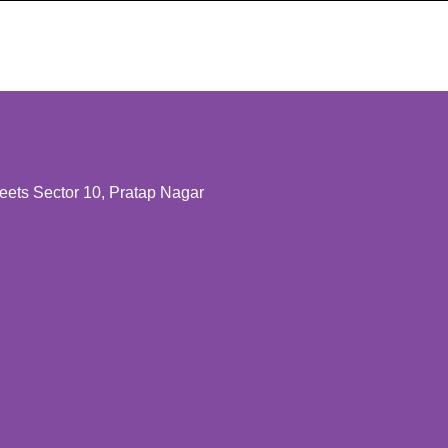
ts Sector 10, Pratap Nagar