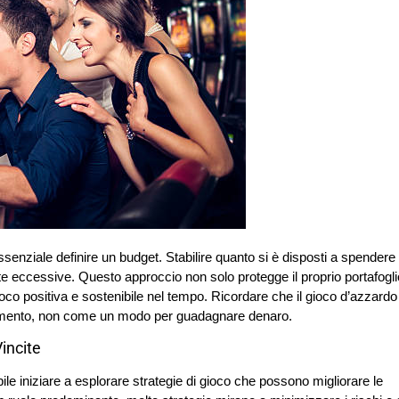
nziale definire un budget. Stabilire quanto si è disposti a spendere
dite eccessive. Questo approccio non solo protegge il proprio portafogl
co positiva e sostenibile nel tempo. Ricordare che il gioco d’azzardo
nimento, non come un modo per guadagnare denaro.
Vincite
bile iniziare a esplorare strategie di gioco che possono migliorare le