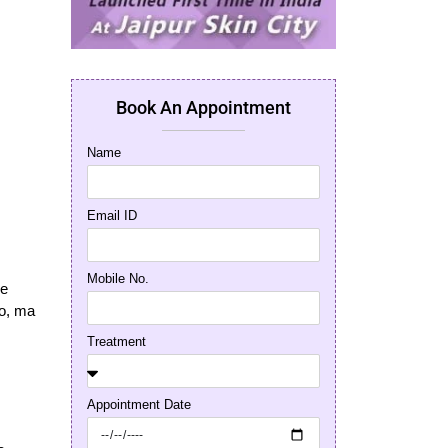
Book An Appointment
Name
Email ID
Mobile No.
 e
io, ma
Treatment
Appointment Date