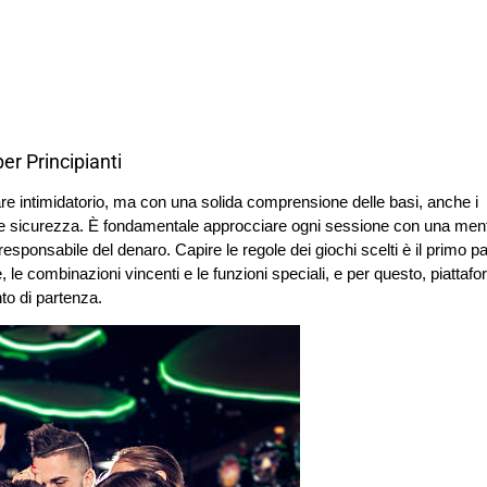
r Principianti
e intimidatorio, ma con una solida comprensione delle basi, anche i
e sicurezza. È fondamentale approcciare ogni sessione con una ment
responsabile del denaro. Capire le regole dei giochi scelti è il primo p
le combinazioni vincenti e le funzioni speciali, e per questo, piattaf
to di partenza.