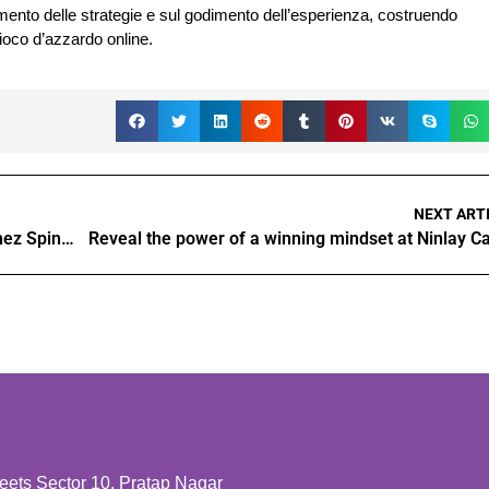
dimento delle strategie e sul godimento dell’esperienza, costruendo
ioco d’azzardo online.
NEXT ART
Gérez votre argent et savourez le frisson chez Spinmacho Casino
ts Sector 10, Pratap Nagar