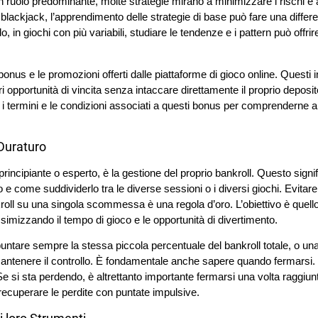
n ruolo predominante, molte strategie mirano a minimizzare i rischi e 
 blackjack, l’apprendimento delle strategie di base può fare una differ
, in giochi con più variabili, studiare le tendenze e i pattern può offrir
i bonus e le promozioni offerti dalle piattaforme di gioco online. Questi i
i opportunità di vincita senza intaccare direttamente il proprio deposit
i termini e le condizioni associati a questi bonus per comprenderne a
 Duraturo
 principiante o esperto, è la gestione del proprio bankroll. Questo signi
 e come suddividerlo tra le diverse sessioni o i diversi giochi. Evitare
roll su una singola scommessa è una regola d’oro. L’obiettivo è quello 
assimizzando il tempo di gioco e le opportunità di divertimento.
untare sempre la stessa piccola percentuale del bankroll totale, o un
 mantenere il controllo. È fondamentale anche sapere quando fermarsi.
 Se si sta perdendo, è altrettanto importante fermarsi una volta raggiunt
i recuperare le perdite con puntate impulsive.