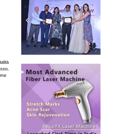
alità
asso,
orme