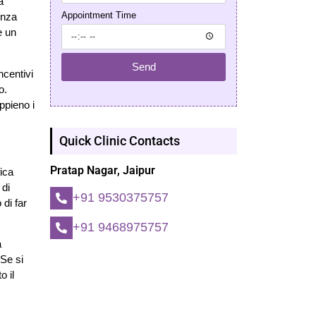
a
Appointment Time
enza
e un
Send
ncentivi
o.
ppieno i
Quick Clinic Contacts
Pratap Nagar, Jaipur
fica
 di
+91 9530375757
di far
+91 9468975757
a
 Se si
o il