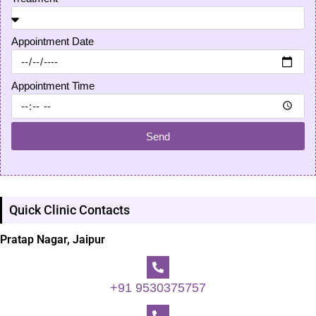
Appointment Date
Appointment Time
Send
Quick Clinic Contacts
Pratap Nagar, Jaipur
+91 9530375757