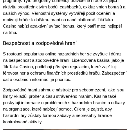
programy. Tyto programy odměňují pravidelné hráče za jejich
aktivitu prostřednictvím bodů, cashbacků, exkluzivních bonusů a
dalších výhod. Věrnostní systémy vytvářejí pocit ocenění a
motivují hráče k dalšímu hraní na dané platformě. TikiTaka
Casino nabízí atraktivní uvítací bonus, který patří mezi nejlepší
na trhu.
Bezpečnost a zodpovědné hraní
S rostoucí popularitou online hazardních her se zvyšuje i důraz
na bezpečnost a zodpovědné hraní. Licencovaná kasina, jako je
TikiTaka Casino, podléhají přísným regulacím, které zajišťují
férovost her a ochranu finančních prostředků hráčů. Zabezpečení
dat a osobních informací je prioritou.
Zodpovědné hraní zahrnuje nástroje pro sebeomezení, jako jsou
limity vkladů, proher a času stráveného hraním. Kasina také
poskytují informace o problémech s hazardním hraním a odkazy
na organizace, které nabízejí pomoc. Cílem je zajistit, aby
hazardní hry zůstaly formou zábavy a nepřesáhly hranice
kontrolované aktivity.