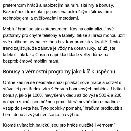
preferencím hráčů a nabízet jim na míru šité hry a bonusy.
Bezpečnost transakcí je posílena pokročilými šifrovacími
technologiemi a ověřovacími metodami.
Mobilní hraní se stalo standardem. Kasina optimalizují své
platformy pro chytré telefony a tablety, takže si hráči mohou užít
své oblíbené hry na cestách bez kompromisů v kvalitě. Tento
trend zajišťuje, že zábava je vždy na dosah ruky, ať už jste
kdekoli. TikiTaka Casino například klade velký důraz na
bezproblémové mobilní hraní.
Bonusy a věrnostní programy jako klíč k úspěchu
Online kasina se neustále snaží přilákat nové hráče a udržet si
stávající prostřednictvím štědrých bonusových nabídek. Uvítací
bonusy, jako je 100% navýšení vkladu až do výše 500 € a 200
volných spinů, jsou běžnou praxí, která nováčkům usnadňuje
vstup do světa her. Tyto pobídky pomáhají hráčům prodloužit si
herní dobu a zvýšit své šance na výhru.
Kromě uvítacích balíčků jsou pro hráče důležité i věrnostní