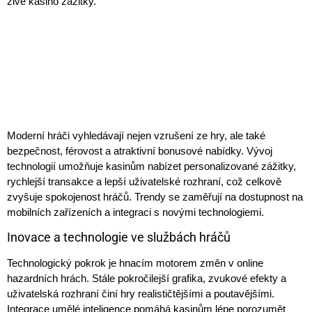
živé kasino zážitky.
Moderní hráči vyhledávají nejen vzrušení ze hry, ale také
bezpečnost, férovost a atraktivní bonusové nabídky. Vývoj
technologií umožňuje kasinům nabízet personalizované zážitky,
rychlejší transakce a lepší uživatelské rozhraní, což celkově
zvyšuje spokojenost hráčů. Trendy se zaměřují na dostupnost na
mobilních zařízeních a integraci s novými technologiemi.
Inovace a technologie ve službách hráčů
Technologický pokrok je hnacím motorem změn v online
hazardních hrách. Stále pokročilejší grafika, zvukové efekty a
uživatelská rozhraní činí hry realističtějšími a poutavějšími.
Integrace umělé inteligence pomáhá kasinům lépe porozumět