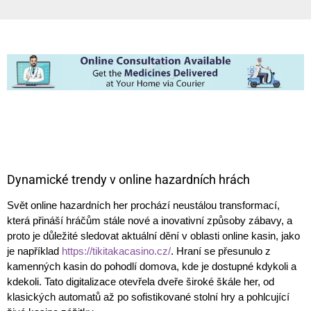
Dynamické trendy v online hazardních hrách
Svět online hazardních her prochází neustálou transformací,
která přináší hráčům stále nové a inovativní způsoby zábavy, a
proto je důležité sledovat aktuální dění v oblasti online kasin, jako
je například
https://tikitakacasino.cz/
. Hraní se přesunulo z
kamenných kasin do pohodlí domova, kde je dostupné kdykoli a
kdekoli. Tato digitalizace otevřela dveře široké škále her, od
klasických automatů až po sofistikované stolní hry a pohlcující