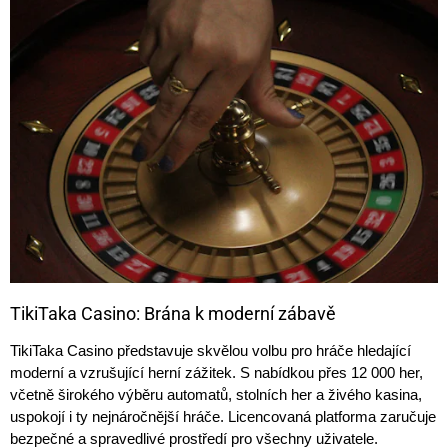
TikiTaka Casino: Brána k moderní zábavě
TikiTaka Casino představuje skvělou volbu pro hráče hledající
moderní a vzrušující herní zážitek. S nabídkou přes 12 000 her,
včetně širokého výběru automatů, stolních her a živého kasina,
uspokojí i ty nejnáročnější hráče. Licencovaná platforma zaručuje
bezpečné a spravedlivé prostředí pro všechny uživatele.