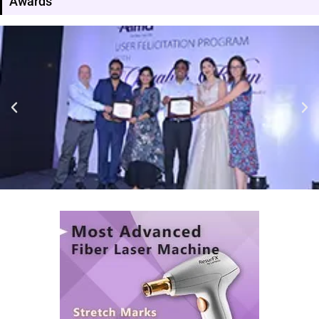
Awards