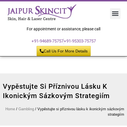
Hair 
Laser
Skin 
For appointment or assistance, please call
+91-94689-75757
+91-95303-75757
Call Us For More Details
Vypěstujte Si Příznivou Lásku K
Ikonickým Sázkovým Strategiím
Home
/
Gambling
/
Vypěstujte si příznivou lásku k ikonickým sázkovým
strategiím