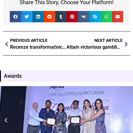
Share This Story, Choose Your Platform!
PREVIOUS ARTICLE
NEXT ARTICLE
Recenze transformačních trendů hazardních her pro lepší zážitek z kasina
Attain victorious gambling: Positive strategies for your casino bankroll
Awards