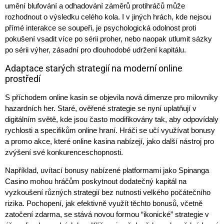
umění blufování a odhadování záměrů protihráčů může
rozhodnout o výsledku celého kola. I v jiných hrách, kde nejsou
přímé interakce se soupeři, je psychologická odolnost proti
pokušení vsadit více po sérii proher, nebo naopak utlumit sázky
po sérii výher, zásadní pro dlouhodobé udržení kapitálu.
Adaptace starých strategií na moderní online
prostředí
S příchodem online kasin se objevila nová dimenze pro milovníky
hazardních her. Staré, ověřené strategie se nyní uplatňují v
digitálním světě, kde jsou často modifikovány tak, aby odpovídaly
rychlosti a specifikům online hraní. Hráči se učí využívat bonusy
a promo akce, které online kasina nabízejí, jako další nástroj pro
zvýšení své konkurenceschopnosti.
Například, uvítací bonusy nabízené platformami jako Spinanga
Casino mohou hráčům poskytnout dodatečný kapitál na
vyzkoušení různých strategií bez nutnosti velkého počátečního
rizika. Pochopení, jak efektivně využít těchto bonusů, včetně
zatočení zdarma, se stává novou formou “ikonické” strategie v