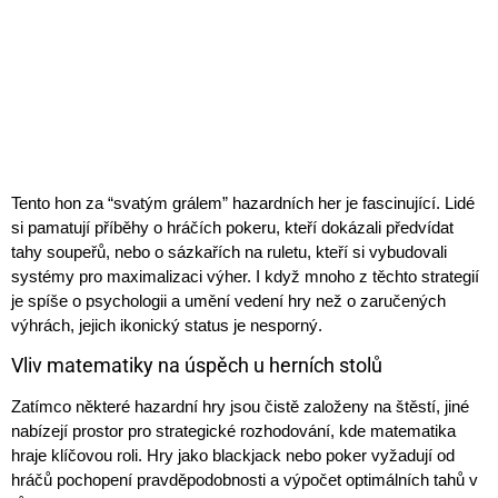
Tento hon za “svatým grálem” hazardních her je fascinující. Lidé
si pamatují příběhy o hráčích pokeru, kteří dokázali předvídat
tahy soupeřů, nebo o sázkařích na ruletu, kteří si vybudovali
systémy pro maximalizaci výher. I když mnoho z těchto strategií
je spíše o psychologii a umění vedení hry než o zaručených
výhrách, jejich ikonický status je nesporný.
Vliv matematiky na úspěch u herních stolů
Zatímco některé hazardní hry jsou čistě založeny na štěstí, jiné
nabízejí prostor pro strategické rozhodování, kde matematika
hraje klíčovou roli. Hry jako blackjack nebo poker vyžadují od
hráčů pochopení pravděpodobnosti a výpočet optimálních tahů v