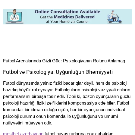
Futbol Arenalarında Gizli Güc: Psixologiyanın Rolunu Anlamaq
Futbol və Psixologiya: Uyğunluğun Əhəmiyyəti
Futbol dünyasında yalnız fiziki bacarıqlar deyil, həm də psixoloji
hazırlıq böyük rol oynayır. Futbolçuların psixoloji vəziyyəti onların
performansını birbaşa təsir edir. Təbii ki, bəzən oyunçuların güclü
psixoloji hazırlığı fiziki zəifliklərini kompensasiya edə bilər. Futbol
komandalı bir idman olduğu üçün, hər bir oyunçunun individual
psixoloji durumu onun komanda ilə uyğunluğunu və ümumi
nailiyyətini müəyyən edir.
mostbet azerbaycan
futbol həvəskarlarına çox cəhətdən