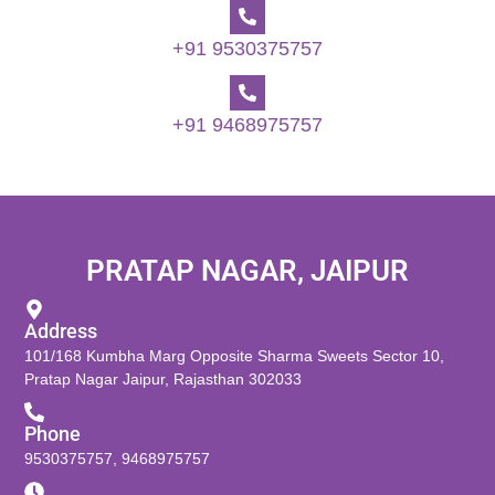
+91 9530375757
+91 9468975757
PRATAP NAGAR, JAIPUR
Address
101/168 Kumbha Marg Opposite Sharma Sweets Sector 10,
Pratap Nagar Jaipur, Rajasthan 302033
Phone
9530375757
,
9468975757