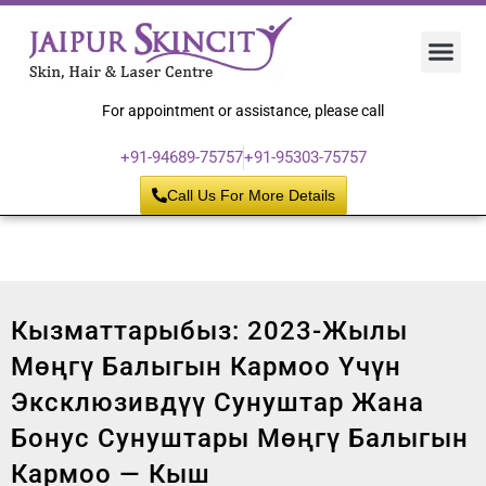
Hair 
Laser
Skin 
For appointment or assistance, please call
+91-94689-75757
+91-95303-75757
Call Us For More Details
Кызматтарыбыз: 2023-Жылы
Мөңгү Балыгын Кармоо Үчүн
Эксклюзивдүү Сунуштар Жана
Бонус Сунуштары Мөңгү Балыгын
Кармоо — Кыш