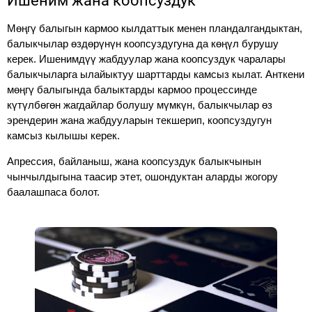
Ишеним жана коопсуздук
Мөңгү балыгын кармоо кылдаттык менен пландалгандыктан,
балыкчылар өздөрүнүн коопсуздугуна да көңүл бурушу
керек. Ишенимдүү жабдуулар жана коопсуздук чаралары
балыкчыларга ылайыктуу шарттарды камсыз кылат. Анткени
мөңгү балыгында балыктарды кармоо процессинде
күтүлбөгөн жагдайлар болушу мүмкүн, балыкчылар өз
эрендерин жана жабдууларын текшерип, коопсуздугун
камсыз кылышы керек.
Апрессия, байланыш, жана коопсуздук балыкчынын
чынчылдыгына таасир этет, ошондуктан аларды жогору
баалашпаса болот.