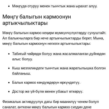
Мөңгүдө отуруу менен тынчтык жана ырахат алуу.
Мөңгү балыгын кармоонун
артыкчылыктары
Мөңгү балыгын кармоо кеңири мүмкүнчүлүктөрдү сунуштайт.
Ал балыкчыларга бир нече артыкчылыктарды берет. Мына,
мөңгү балыгын кармоонун негизги артыкчылыктары:
Табигый чөйрөдө болуу жана жасалмаланган дүйнөдөн
алыс болуу.
Кыш мезгилиндеги тынчтык жана жаратылышка болгон
байланыш.
Балык кармоо көндүмдөрүн өркүндөтүү.
Достор же үй-бүлө менен убакыт өткөрүү.
Физикалык активдүүлүк дагы бир маанилүү ченем болуп
саналат, анткени мөңгү балыгын кармоо сиздин дене