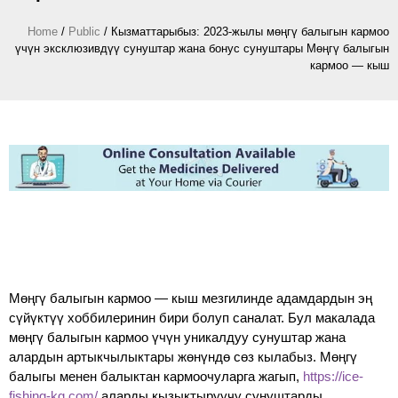
Home
/
Public
/
Кызматтарыбыз: 2023-жылы мөңгү балыгын кармоо
үчүн эксклюзивдүү сунуштар жана бонус сунуштары Мөңгү балыгын
кармоо — кыш
Мөңгү балыгын кармоо — кыш мезгилинде адамдардын эң
сүйүктүү хоббилеринин бири болуп саналат. Бул макалада
мөңгү балыгын кармоо үчүн уникалдуу сунуштар жана
алардын артыкчылыктары жөнүндө сөз кылабыз. Мөңгү
балыгы менен балыктан кармоочуларга жагып,
https://ice-
fishing-kg.com/
аларды кызыктыруучу сунуштарды