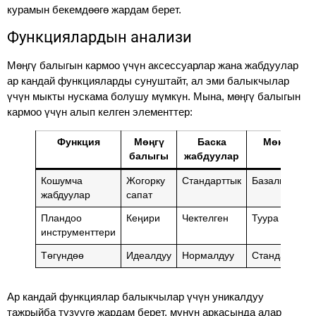
курамын бекемдөөгө жардам берет.
Функциялардын анализи
Мөңгү балыгын кармоо үчүн аксессуарлар жана жабдуулар
ар кандай функцияларды сунуштайт, ал эми балыкчылар
үчүн мыкты нускама болушу мүмкүн. Мына, мөңгү балыгын
кармоо үчүн алып келген элементтер:
Функция
Мөңгү
Баска
Мөндүк
балыгы
жабдуулар
Кошумча
Жогорку
Стандарттык
Базалык
жабдуулар
сапат
Пландоо
Кеңири
Чектелген
Туура
инструменттери
Төгүндөө
Идеалдуу
Нормалдуу
Стандарттык
Ар кандай функциялар балыкчылар үчүн уникалдуу
тажрыйба түзүүгө жардам берет, мунун аркасында алар