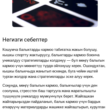
Негизги себептер
Кошумча балыктарды кармоо табигатка жакын болушу,
кышкы спортту жактыруусу, балыктарды кармоо боюнча
уникалдуу стратегияларды колдонуу — бул мөңгү балыгын
кармоо үчүн мөөнөттүү түрдө ойлонушу керек. Ошондуктан,
кышкы балыкчыда жанытып өскөндө, буга чейин иштей
турган жолдор жана стратегияларды эске алуу керек.
Соңунда, мөңгү балыгын кармоо, балыкчылар үчүн ден
соолукка, стресстен баш тартууга жана жаратылышты
түшүнүүгө уникалдуу мүмкүнчүлүк берет. Жайгашкан
жайларыңыздан пайдаланып, балык кармоо үчүн бардык
өткөрүүчү материалдарды жәшикке жайгаштырып, курулган