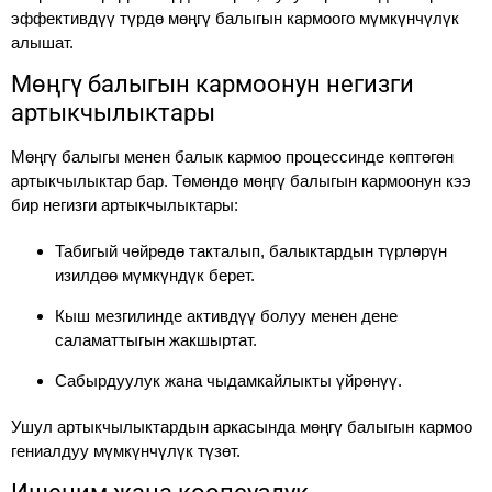
эффективдүү түрдө мөңгү балыгын кармоого мүмкүнчүлүк
алышат.
Мөңгү балыгын кармоонун негизги
артыкчылыктары
Мөңгү балыгы менен балык кармоо процессинде көптөгөн
артыкчылыктар бар. Төмөндө мөңгү балыгын кармоонун кээ
бир негизги артыкчылыктары:
Табигый чөйрөдө такталып, балыктардын түрлөрүн
изилдөө мүмкүндүк берет.
Кыш мезгилинде активдүү болуу менен дене
саламаттыгын жакшыртат.
Сабырдуулук жана чыдамкайлыкты үйрөнүү.
Ушул артыкчылыктардын аркасында мөңгү балыгын кармоо
гениалдуу мүмкүнчүлүк түзөт.