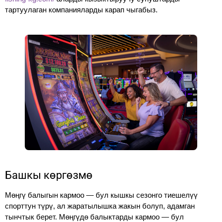
тартуулаган компанияларды карап чыгабыз.
Башкы көргөзмө
Мөңгү балыгын кармоо — бул кышкы сезонго тиешелүү
спорттун түрү, ал жаратылышка жакын болуп, адамган
тынчтык берет. Мөңгүдө балыктарды кармоо — бул