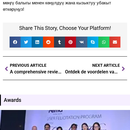
мөңгү балыгы менен көңүлдүү жана кызыктуу убакыт
өткөрүңүз!
Share This Story, Choose Your Platform!
PREVIOUS ARTICLE
NEXT ARTICLE
A comprehensive review of winwin casino: pros, cons, and everything in between
Ontdek de voordelen van Onlyspins casino: een uitgebreide gids voor nieuwkomers
Awards