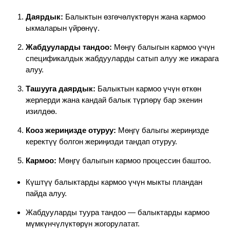
Даярдык:
Балыктын өзгөчөлүктөрүн жана кармоо
ыкмаларын үйрөнүү.
Жабдууларды тандоо:
Мөңгү балыгын кармоо үчүн
спецификалдык жабдууларды сатып алуу же ижарага
алуу.
Ташууга даярдык:
Балыктын кармоо үчүн өткөн
жерлерди жана кандай балык түрлөрү бар экенин
изилдөө.
Кооз жериңизде отуруу:
Мөңгү балыгы жериңизде
керектүү болгон жериңизди тандап отуруу.
Кармоо:
Мөңгү балыгын кармоо процессин баштоо.
Күштүү балыктарды кармоо үчүн мыкты пландан
пайда алуу.
Жабдууларды туура тандоо — балыктарды кармоо
мүмкүнчүлүктөрүн жогорулатат.