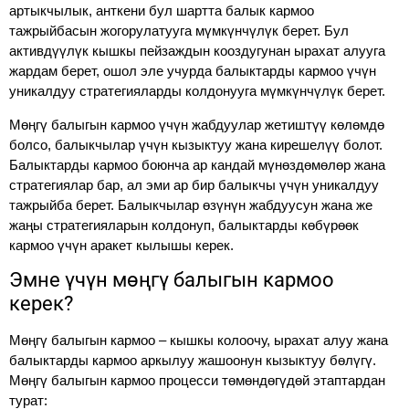
артыкчылык, анткени бул шартта балык кармоо
тажрыйбасын жогорулатууга мүмкүнчүлүк берет. Бул
активдүүлүк кышкы пейзаждын кооздугунан ырахат алууга
жардам берет, ошол эле учурда балыктарды кармоо үчүн
уникалдуу стратегияларды колдонууга мүмкүнчүлүк берет.
Мөңгү балыгын кармоо үчүн жабдуулар жетиштүү көлөмдө
болсо, балыкчылар үчүн кызыктуу жана кирешелүү болот.
Балыктарды кармоо боюнча ар кандай мүнөздөмөлөр жана
стратегиялар бар, ал эми ар бир балыкчы үчүн уникалдуу
тажрыйба берет. Балыкчылар өзүнүн жабдуусун жана же
жаңы стратегияларын колдонуп, балыктарды көбүрөөк
кармоо үчүн аракет кылышы керек.
Эмне үчүн мөңгү балыгын кармоо
керек?
Мөңгү балыгын кармоо – кышкы колоочу, ырахат алуу жана
балыктарды кармоо аркылуу жашоонун кызыктуу бөлүгү.
Мөңгү балыгын кармоо процесси төмөндөгүдөй этаптардан
турат: