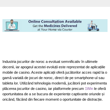
Industria jocurilor de noroc a evoluat semnificativ în ultimele
decenii, iar apogeul acestei evoluții este reprezentat de aplicațiile
mobile de casino. Aceste aplicații oferă jucătorilor acces rapid la o
gamă variată de jocuri de noroc, direct de pe smartphone-ul sau
tableta lor. Utilizând tehnologia modernă, jucătorii pot experimenta
plăcerea jocurilor de casino, iar platformele precum
1Win
le oferă
oportunitatea de a se bucura de experiențe captivante oriunde și
oricând, făcând din fiecare moment o oportunitate de distracție.