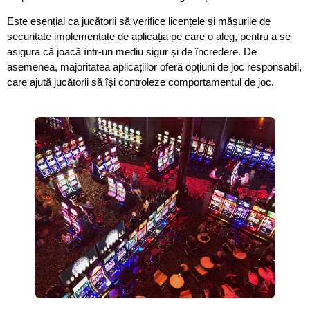
Este esențial ca jucătorii să verifice licențele și măsurile de
securitate implementate de aplicația pe care o aleg, pentru a se
asigura că joacă într-un mediu sigur și de încredere. De
asemenea, majoritatea aplicațiilor oferă opțiuni de joc responsabil,
care ajută jucătorii să își controleze comportamentul de joc.