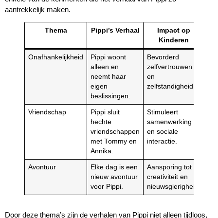
aantrekkelijk maken.
Thema
Pippi’s Verhaal
Impact op
Kinderen
Onafhankelijkheid
Pippi woont
Bevorderd
alleen en
zelfvertrouwen
neemt haar
en
eigen
zelfstandigheid.
beslissingen.
Vriendschap
Pippi sluit
Stimuleert
hechte
samenwerking
vriendschappen
en sociale
met Tommy en
interactie.
Annika.
Avontuur
Elke dag is een
Aansporing tot
nieuw avontuur
creativiteit en
voor Pippi.
nieuwsgierigheid.
Door deze thema’s zijn de verhalen van Pippi niet alleen tijdloos,