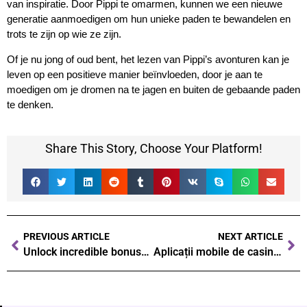
van inspiratie. Door Pippi te omarmen, kunnen we een nieuwe
generatie aanmoedigen om hun unieke paden te bewandelen en
trots te zijn op wie ze zijn.
Of je nu jong of oud bent, het lezen van Pippi’s avonturen kan je
leven op een positieve manier beïnvloeden, door je aan te
moedigen om je dromen na te jagen en buiten de gebaande paden
te denken.
Share This Story, Choose Your Platform!
PREVIOUS ARTICLE
NEXT ARTICLE
Unlock incredible bonuses: Your guide to non UK casinos in 2026
Aplicații mobile de casino: Acces rapid la distracție oriunde te-ai afla