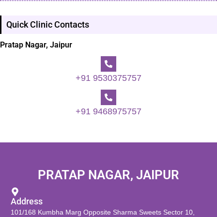
Quick Clinic Contacts
Pratap Nagar, Jaipur
+91 9530375757
+91 9468975757
PRATAP NAGAR, JAIPUR
Address
101/168 Kumbha Marg Opposite Sharma Sweets Sector 10,