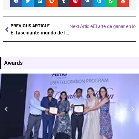
PREVIOUS ARTICLE
Next Article
El arte de ganar en los
El fascinante mundo de las apuestas estrategias y curiosidades reveladoras
Awards