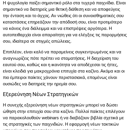
Η ψυχολογία παίζει σημαντικό ρόλο στα τυχερά παιχνίδια. Είναι
σημαντικό να διατηρείς μια θετική διάθεση και να αποφεύγεις
την ένταση και το άγχος. Αν νιώθεις ότι οι συναισθηματικές σου
καταστάσεις επηρεάζουν την απόδοσή σου, είναι προτιμότερο
να κάνεις ένα διάλειμμα και να επιστρέψεις αργότερα. Η
αυτοπειθαρχία είναι απαραίτητη για να ελέγξεις τις παρορμήσεις
σου, ιδιαίτερα σε στιγμές απώλειας.
Επιπλέον, είναι καλό να παραμείνεις συγκεντρωμένος και να
αναγνωρίζεις πότε πρέπει να σταματήσεις. Η διαχείριση του
εαυτού σου, καθώς και η ικανότητα να αποδέχεσαι τις ήττες,
είναι κλειδιά για μακροχρόνια επιτυχία στα καζίνο. Ακόμα και οι
πιο έμπειροι παίκτες χάνουν περιστασιακά, επομένως είναι
ουσιώδες να διατηρείς την ηρεμία σου.
Εξερεύνηση Νέων Στρατηγικών
Η συνεχής εξερεύνηση νέων στρατηγικών μπορεί να δώσει
ώθηση στην επιτυχία σου στα καζίνο. Πολλοί παίκτες επιλέγουν
να παρακολουθούν webinars ή να διαβάζουν βιβλία σχετικά με
τις στρατηγικές των παιχνιδιών. Η εφαρμογή νέων τακτικών