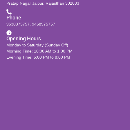
Pratap Nagar Jaipur, Rajasthan 302033
Phone
9530375757
,
9468975757
Opening Hours
Monday to Saturday (Sunday Off)
Morning Time: 10:00 AM to 1:00 PM
Evening Time: 5:00 PM to 8:00 PM