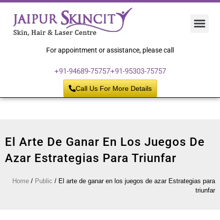
Hair 
Laser
Skin 
For appointment or assistance, please call
+91-94689-75757
+91-95303-75757
Call Us For More Details
El Arte De Ganar En Los Juegos De
Azar Estrategias Para Triunfar
Home
/
Public
/
El arte de ganar en los juegos de azar Estrategias para
triunfar