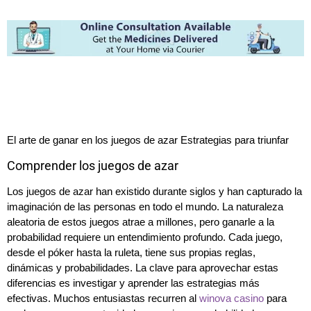
El arte de ganar en los juegos de azar Estrategias para triunfar
Comprender los juegos de azar
Los juegos de azar han existido durante siglos y han capturado la
imaginación de las personas en todo el mundo. La naturaleza
aleatoria de estos juegos atrae a millones, pero ganarle a la
probabilidad requiere un entendimiento profundo. Cada juego,
desde el póker hasta la ruleta, tiene sus propias reglas,
dinámicas y probabilidades. La clave para aprovechar estas
diferencias es investigar y aprender las estrategias más
efectivas. Muchos entusiastas recurren al
winova casino
para